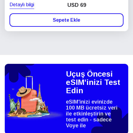
Detaylı bilgi
USD
69
Sepete Ekle
Uçuş Öncesi
eSIM'inizi Test
Edin
eSIM'inizi evinizde
100 MB ücretsiz veri
ile etkinleştirin ve
test edin - sadece
Voye ile