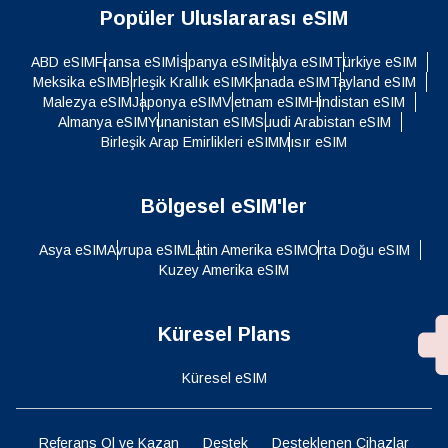
Popüler Uluslararası eSIM
ABD eSIM
Fransa eSIM
İspanya eSIM
İtalya eSIM
Türkiye eSIM
Meksika eSIM
Birleşik Krallık eSIM
Kanada eSIM
Tayland eSIM
Malezya eSIM
Japonya eSIM
Vietnam eSIM
Hindistan eSIM
Almanya eSIM
Yunanistan eSIM
Suudi Arabistan eSIM
Birleşik Arap Emirlikleri eSIM
Mısır eSIM
Bölgesel eSIM'ler
Asya eSIM
Avrupa eSIM
Latin Amerika eSIM
Orta Doğu eSIM
Kuzey Amerika eSIM
Küresel Plans
Küresel eSIM
Referans Ol ve Kazan
Destek
Desteklenen Cihazlar