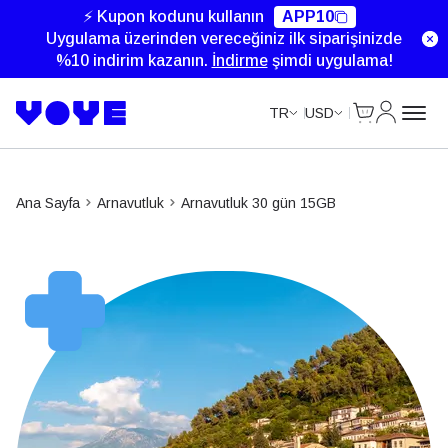
⚡ Kupon kodunu kullanın
APP10
Uygulama üzerinden vereceğiniz ilk siparişinizde
%10 indirim kazanın.
İndirme
şimdi uygulama!
Cart
Hesabım
TR
USD
Ana Sayfa
Arnavutluk
Arnavutluk 30 gün 15GB