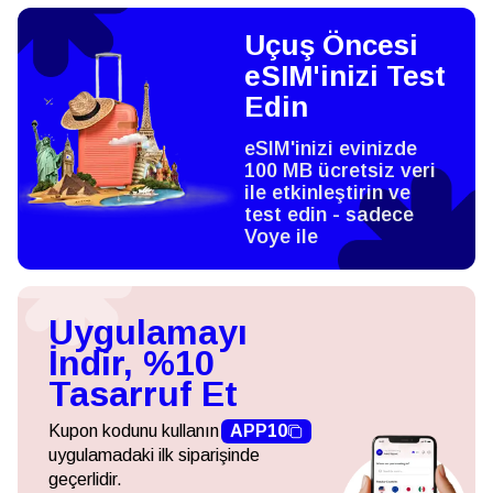
Uçuş Öncesi
eSIM'inizi Test
Edin
eSIM'inizi evinizde
100 MB ücretsiz veri
ile etkinleştirin ve
test edin - sadece
Voye ile
Uygulamayı
İndir, %10
Tasarruf Et
Kupon kodunu kullanın
APP10
uygulamadaki ilk siparişinde
geçerlidir.