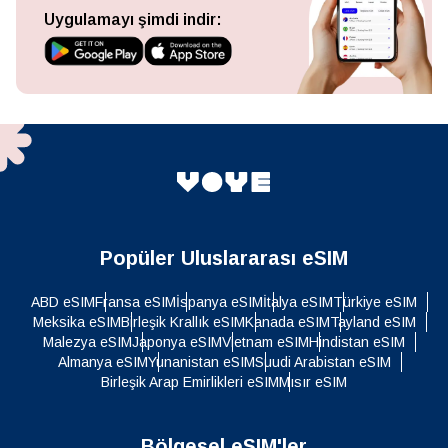
Uygulamayı şimdi indir:
Popüler Uluslararası eSIM
ABD eSIM
Fransa eSIM
İspanya eSIM
İtalya eSIM
Türkiye eSIM
Meksika eSIM
Birleşik Krallık eSIM
Kanada eSIM
Tayland eSIM
Malezya eSIM
Japonya eSIM
Vietnam eSIM
Hindistan eSIM
Almanya eSIM
Yunanistan eSIM
Suudi Arabistan eSIM
Birleşik Arap Emirlikleri eSIM
Mısır eSIM
Bölgesel eSIM'ler