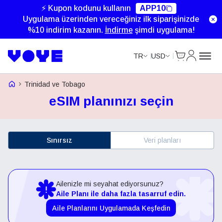
⚡ Kupon kodunu kullanın
APP10
Uygulama üzerinden vereceğiniz ilk siparişinizde
%10 indirim kazanın.
İndirme
şimdi uygulama!
Cart
Hesabım
TR
USD
Voye Homepage
Trinidad ve Tobago
eSIM planınızı seçin
Sınırsız
Veri planları
Ailenizle mi seyahat ediyorsunuz?
Aile Planı ile daha fazla tasarruf edin.
Aile Planlarını Uygulamada Keşfedin