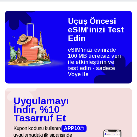
Uçuş Öncesi
eSIM'inizi Test
Edin
eSIM'inizi evinizde
100 MB ücretsiz veri
ile etkinleştirin ve
test edin - sadece
Voye ile
Uygulamayı
İndir, %10
Tasarruf Et
Kupon kodunu kullanın
APP10
uygulamadaki ilk siparişinde