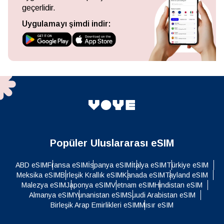
geçerlidir.
Uygulamayı şimdi indir:
Popüler Uluslararası eSIM
ABD eSIM
Fransa eSIM
İspanya eSIM
İtalya eSIM
Türkiye eSIM
Meksika eSIM
Birleşik Krallık eSIM
Kanada eSIM
Tayland eSIM
Malezya eSIM
Japonya eSIM
Vietnam eSIM
Hindistan eSIM
Almanya eSIM
Yunanistan eSIM
Suudi Arabistan eSIM
Birleşik Arap Emirlikleri eSIM
Mısır eSIM