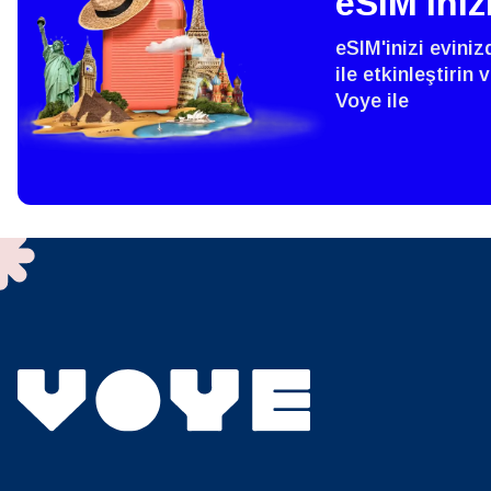
eSIM'iniz
SGD 
eSIM'inizi evini
D
ile etkinleştirin
Voye ile
JPY 
ية
THB 
IDR 
P
CAD 
ไ
AED -