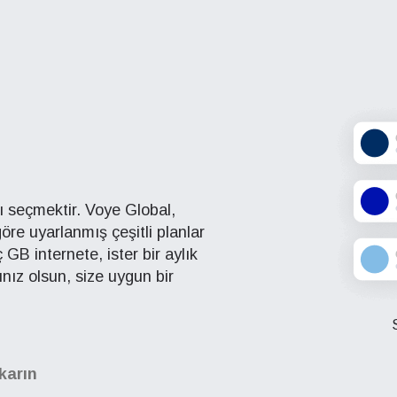
nı seçmektir. Voye Global,
 göre uyarlanmış çeşitli planlar
aç GB internete, ister bir aylık
cınız olsun, size uygun bir
ıkarın