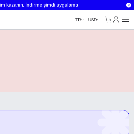
rim kazanın.
İndirme şimdi uygulama!
Cart
Hesabım
TR
USD