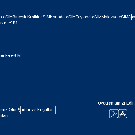
- İsviçre Frangı
NZD - Yeni Zelanda Doları
a eSIM
Birleşik Krallık eSIM
Kanada eSIM
Tayland eSIM
Malezya eSIM
Ja
ısır eSIM
- Hong Kong Doları
erika eSIM
Uygulamamızı Edin
ımız Olun
Şartlar ve Koşullar
nları