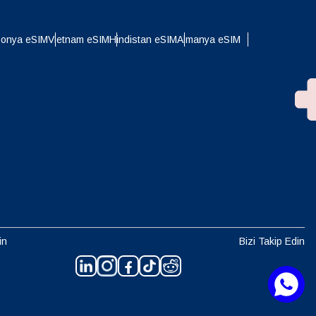
ponya eSIM
Vietnam eSIM
Hindistan eSIM
Almanya eSIM
in
Bizi Takip Edin