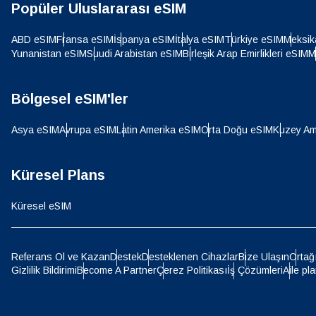
CHF 
Popüler Uluslararası eSIM
ABD eSIM
Fransa eSIM
İspanya eSIM
İtalya eSIM
Türkiye eSIM
Meksik
Yunanistan eSIM
Suudi Arabistan eSIM
Birleşik Arap Emirlikleri eSIM
M
HKD 
Bölgesel eSIM'ler
Asya eSIM
Avrupa eSIM
Latin Amerika eSIM
Orta Doğu eSIM
Kuzey Am
Küresel Plans
Küresel eSIM
Referans Ol ve Kazan
Destek
Desteklenen Cihazlar
Bize Ulaşın
Ortağ
Gizlilik Bildirimi
Become A Partner
Çerez Politikası
İş Çözümleri
Aile pla