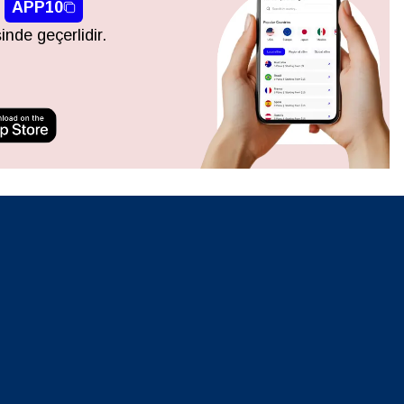
APP10
inde geçerlidir.