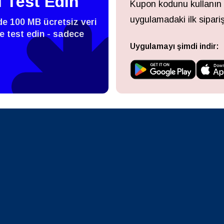
i Test Edin
Kupon kodunu kullanın
- Singapur Doları
TWD - Yeni Tayvan Doları
uygulamadaki ilk sipariş
zde 100 MB ücretsiz veri
eutsch
Français
 ve test edin - sadece
- Japon Yeni
EUR - Euro
Uygulamayı şimdi indir:
עברית
العرب
- Tayland Bahtı
PHP - Filipin Pesosu
日本語
한국어
- Endonezya Rupiahı
AUD - Avustralya Doları
olski
Português
- Kanada Doları
GBP - İngiliz Sterlini
ทย
Türkçe
 Birleşik Arap Emirlikleri Dirhemi
ILS - Yeni İsrail Şekeli
简体中文
繁體中文