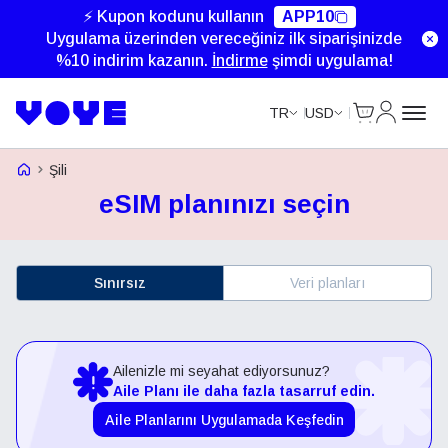
⚡ Kupon kodunu kullanın
APP10
Uygulama üzerinden vereceğiniz ilk siparişinizde
%10 indirim kazanın.
İndirme
şimdi uygulama!
Cart
Hesabım
TR
USD
Voye Homepage
Şili
eSIM planınızı seçin
Sınırsız
Veri planları
Ailenizle mi seyahat ediyorsunuz?
Aile Planı ile daha fazla tasarruf edin.
Aile Planlarını Uygulamada Keşfedin