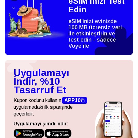
eSIM'inizi Test
Edin
eSIM'inizi evinizde
100 MB ücretsiz veri
ile etkinleştirin ve
test edin - sadece
Voye ile
Uygulamayı
İndir, %10
Tasarruf Et
Kupon kodunu kullanın
APP10
uygulamadaki ilk siparişinde
geçerlidir.
Uygulamayı şimdi indir: