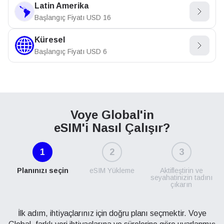
Latin Amerika
Başlangıç Fiyatı
USD
16
Küresel
Başlangıç Fiyatı
USD
6
Voye Global'in
eSIM'i Nasıl Çalışır?
1
2
3
Planınızı seçin
eSIM Yükleme
Aktifleştirin ve
seyahatinizin tadını
çıkarın
İlk adım, ihtiyaçlarınız için doğru planı seçmektir. Voye