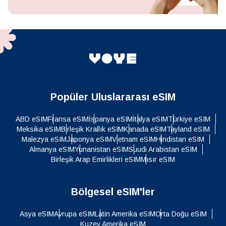
Popüler Uluslararası eSIM
ABD eSIM
Fransa eSIM
İspanya eSIM
İtalya eSIM
Türkiye eSIM
Meksika eSIM
Birleşik Krallık eSIM
Kanada eSIM
Tayland eSIM
Malezya eSIM
Japonya eSIM
Vietnam eSIM
Hindistan eSIM
Almanya eSIM
Yunanistan eSIM
Suudi Arabistan eSIM
Birleşik Arap Emirlikleri eSIM
Mısır eSIM
Bölgesel eSIM'ler
Asya eSIM
Avrupa eSIM
Latin Amerika eSIM
Orta Doğu eSIM
Kuzey Amerika eSIM