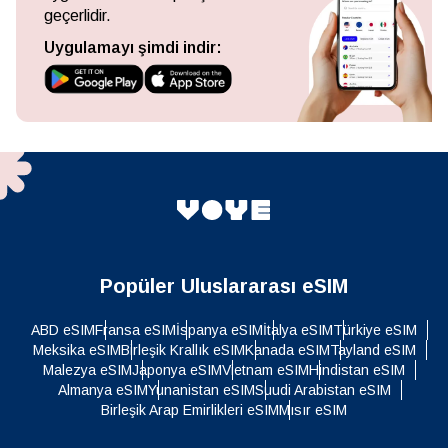
geçerlidir.
Uygulamayı şimdi indir:
Popüler Uluslararası eSIM
ABD eSIM
Fransa eSIM
İspanya eSIM
İtalya eSIM
Türkiye eSIM
Meksika eSIM
Birleşik Krallık eSIM
Kanada eSIM
Tayland eSIM
Malezya eSIM
Japonya eSIM
Vietnam eSIM
Hindistan eSIM
Almanya eSIM
Yunanistan eSIM
Suudi Arabistan eSIM
Birleşik Arap Emirlikleri eSIM
Mısır eSIM