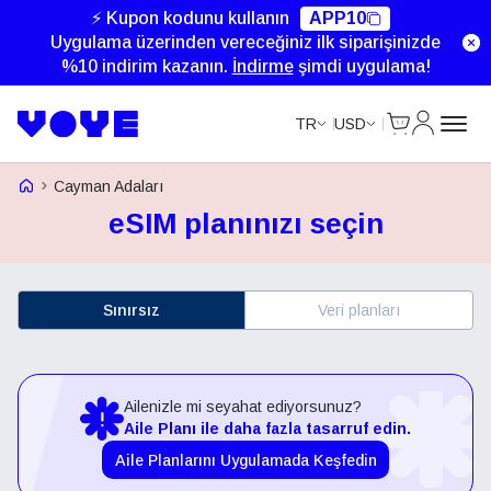
⚡ Kupon kodunu kullanın
APP10
Uygulama üzerinden vereceğiniz ilk siparişinizde
%10 indirim kazanın.
İndirme
şimdi uygulama!
Cart
Hesabım
TR
USD
Voye Homepage
Cayman Adaları
eSIM planınızı seçin
Sınırsız
Veri planları
Ailenizle mi seyahat ediyorsunuz?
Aile Planı ile daha fazla tasarruf edin.
Aile Planlarını Uygulamada Keşfedin