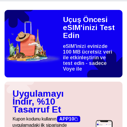
Uçuş Öncesi
eSIM'inizi Test
Edin
eSIM'inizi evinizde
100 MB ücretsiz veri
ile etkinleştirin ve
test edin - sadece
Voye ile
Uygulamayı
İndir, %10
Tasarruf Et
Kupon kodunu kullanın
APP10
uygulamadaki ilk siparişinde