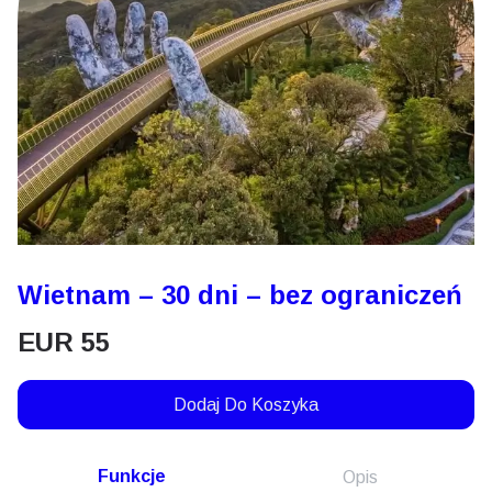
Wietnam – 30 dni – bez ograniczeń
EUR
55
Dodaj Do Koszyka
Funkcje
Opis