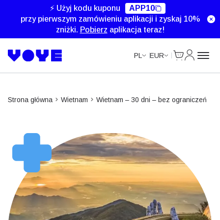
Unlimited Data
Unlimited Data
Unlimited Data
Unlimited Data
⚡ Użyj kodu kuponu
APP10
przy pierwszym zamówieniu aplikacji i zyskaj 10%
zniżki.
Pobierz
aplikacja teraz!
Cart
Moje kon
PL
EUR
Strona główna
Wietnam
Wietnam – 30 dni – bez ograniczeń