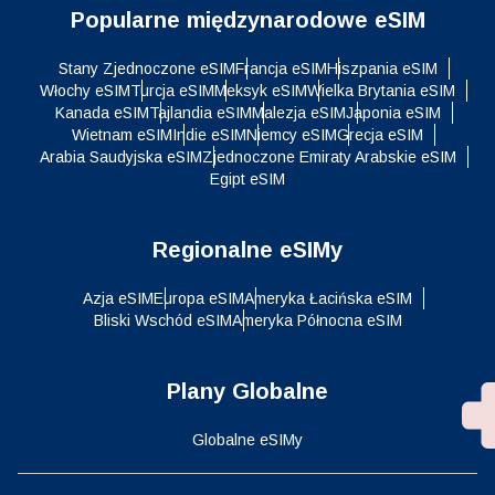
Popularne międzynarodowe eSIM
Stany Zjednoczone eSIM
Francja eSIM
Hiszpania eSIM
Włochy eSIM
Turcja eSIM
Meksyk eSIM
Wielka Brytania eSIM
Kanada eSIM
Tajlandia eSIM
Malezja eSIM
Japonia eSIM
Wietnam eSIM
Indie eSIM
Niemcy eSIM
Grecja eSIM
Arabia Saudyjska eSIM
Zjednoczone Emiraty Arabskie eSIM
Egipt eSIM
Regionalne eSIMy
Azja eSIM
Europa eSIM
Ameryka Łacińska eSIM
Bliski Wschód eSIM
Ameryka Północna eSIM
Plany Globalne
Globalne eSIMy