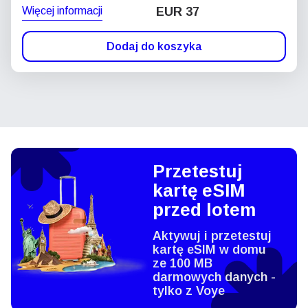
Więcej informacji
EUR 37
Dodaj do koszyka
Przetestuj
kartę eSIM
przed lotem
Aktywuj i przetestuj
kartę eSIM w domu
ze 100 MB
darmowych danych -
tylko z Voye