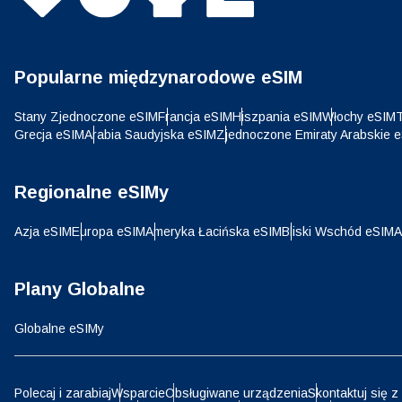
USD 
E
SGD 
Popularne międzynarodowe eSIM
D
Stany Zjednoczone eSIM
Francja eSIM
Hiszpania eSIM
Włochy eSIM
T
Grecja eSIM
Arabia Saudyjska eSIM
Zjednoczone Emiraty Arabskie 
JPY 
ية
Regionalne eSIMy
THB 
Azja eSIM
Europa eSIM
Ameryka Łacińska eSIM
Bliski Wschód eSIM
A
IDR 
Plany Globalne
P
Globalne eSIMy
CAD 
ไ
AED 
Polecaj i zarabiaj
Wsparcie
Obsługiwane urządzenia
Skontaktuj się z