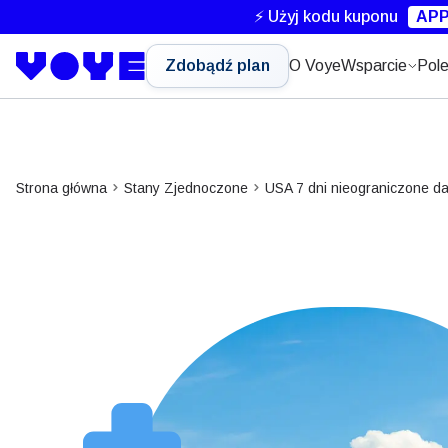
⚡ Użyj kodu kuponu
APP
Zdobądź plan
O Voye
Wsparcie
Pole
Strona główna
Stany Zjednoczone
USA 7 dni nieograniczone d