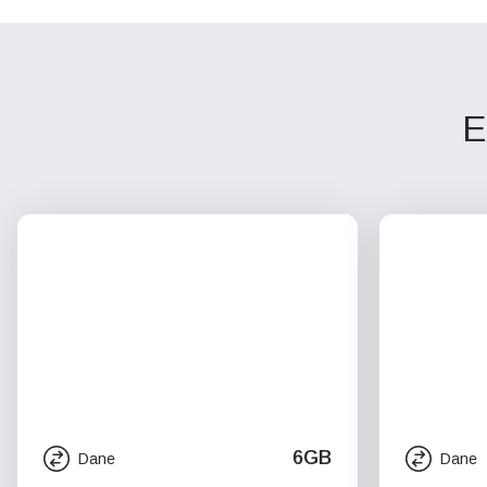
E
6GB
Dane
Dane