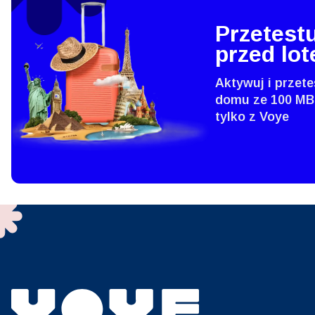
Przetestu
przed lo
How 
Aktywuj i przete
To get
domu ze 100 MB
techno
tylko z Voye
They w
or ent
of eSI
Wyb
Emai
Wyb
Wyszu