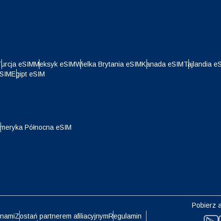
- Dolar Amerykański
KRW - Won Południowokoreańsk
nglish
Español
- Dolar Singapurski
TWD - Nowy Dolar Tajwański
eutsch
Français
urcja eSIM
Meksyk eSIM
Wielka Brytania eSIM
Kanada eSIM
Tajlandia e
eSIM
Egipt eSIM
- Jen
EUR - Euro
עברית
العرب
- Bat
PHP - Peso Filipińskie
meryka Północna eSIM
日本語
한국어
- Rupia Indonezyjska
AUD - Dolar Australijski
olski
Português
- Dolar Kanadyjski
GBP - Funt Szterling
ทย
Türkçe
Pobierz a
- Dirham Zjednoczonych
 nami
Zostań partnerem afiliacyjnym
Regulamin
ILS - Nowy Izraelski Szekel