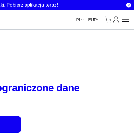
Data Calls
ki.
Pobierz aplikacja teraz!
Cart
Moje kont
PL
EUR
ograniczone dane