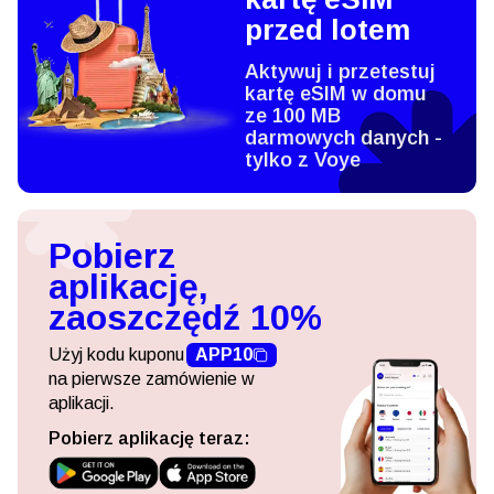
przed lotem
Aktywuj i przetestuj
kartę eSIM w domu
ze 100 MB
darmowych danych -
tylko z Voye
Pobierz
aplikację,
zaoszczędź 10%
Użyj kodu kuponu
APP10
na pierwsze zamówienie w
aplikacji.
Pobierz aplikację teraz: