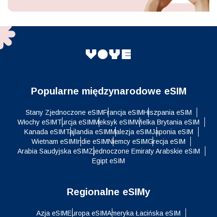
Popularne międzynarodowe eSIM
Stany Zjednoczone eSIM
Francja eSIM
Hiszpania eSIM
Włochy eSIM
Turcja eSIM
Meksyk eSIM
Wielka Brytania eSIM
Kanada eSIM
Tajlandia eSIM
Malezja eSIM
Japonia eSIM
Wietnam eSIM
Indie eSIM
Niemcy eSIM
Grecja eSIM
Arabia Saudyjska eSIM
Zjednoczone Emiraty Arabskie eSIM
Egipt eSIM
Regionalne eSIMy
Azja eSIM
Europa eSIM
Ameryka Łacińska eSIM