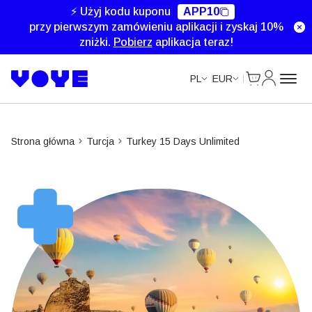
Unlimited Data
Unlimited Data
Unlimited Data
Unlimited Data
⚡ Użyj kodu kuponu
APP10
przy pierwszym zamówieniu aplikacji i zyskaj 10%
zniżki.
Pobierz
aplikacja teraz!
Cart
Moje kon
PL
EUR
Strona główna
Turcja
Turkey 15 Days Unlimited