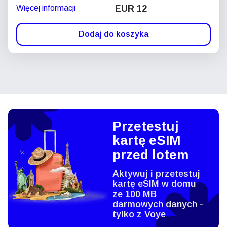
Więcej informacji
EUR 12
Dodaj do koszyka
Przetestuj
kartę eSIM
przed lotem
Aktywuj i przetestuj
kartę eSIM w domu
ze 100 MB
darmowych danych -
tylko z Voye