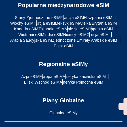
Popularne międzynarodowe eSIM
Stany Zjednoczone eSIM
Francja eSIM
Hiszpania eSIM
Włochy eSIM
Turcja eSIM
Meksyk eSIM
Wielka Brytania eSIM
Kanada eSIM
Tajlandia eSIM
Malezja eSIM
Japonia eSIM
Wietnam eSIM
Indie eSIM
Niemcy eSIM
Grecja eSIM
Arabia Saudyjska eSIM
Zjednoczone Emiraty Arabskie eSIM
Egipt eSIM
Regionalne eSIMy
Azja eSIM
Europa eSIM
Ameryka Łacińska eSIM
Bliski Wschód eSIM
Ameryka Północna eSIM
Plany Globalne
Globalne eSIMy