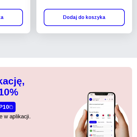
ka
Dodaj do koszyka
kację,
 10%
P10
 w aplikacji.
Zamknij wyskakujące okno