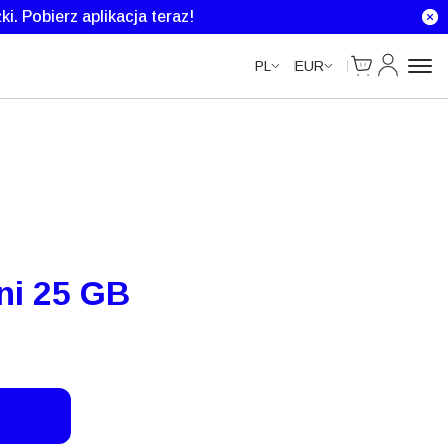
Unlimited Data
Unlimited Data
Unlimited Data
Unlimited Data
ki.
Pobierz aplikacja teraz!
Cart
Moje kont
PL
EUR
ni 25 GB