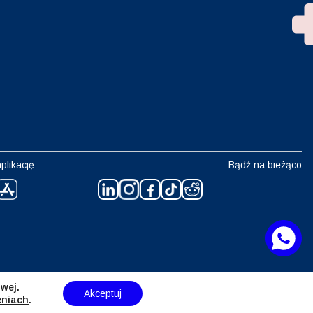
plikację
Bądź na bieżąco
wej.
Akceptuj
eniach
.