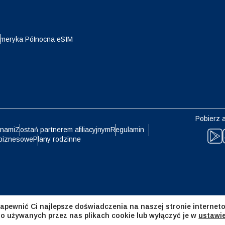
eutsch
Français
- Jen
EUR - Euro
meryka Północna eSIM
עברית
العرب
- Bat
PHP - Peso Filipińskie
日本語
한국어
- Rupia Indonezyjska
AUD - Dolar Australijski
Pobierz a
olski
Português
 nami
Zostań partnerem afiliacyjnym
Regulamin
biznesowe
Plany rodzinne
- Dolar Kanadyjski
GBP - Funt Szterling
ทย
Türkçe
- Dirham Zjednoczonych
ILS - Nowy Izraelski Szekel
atów Arabskich
简体中文
繁體中文
apewnić Ci najlepsze doświadczenia na naszej stronie interneto
- Frank Szwajcarski
NZD - Dolar Nowozelandzki
 o używanych przez nas plikach cookie lub wyłączyć je w
ustawi