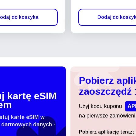
odaj do koszyka
Dodaj do koszy
Pobierz apli
zaoszczędź
j kartę eSIM
tem
Użyj kodu kuponu
AP
na pierwsze zamówienie
stuj kartę eSIM w
 darmowych danych -
Pobierz aplikację teraz:
Zaloguj się lub zarejestruj