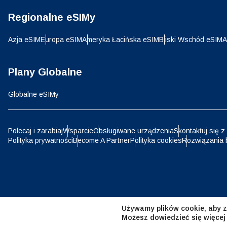
Regionalne eSIMy
D
JPY 
Azja eSIM
Europa eSIM
Ameryka Łacińska eSIM
Bliski Wschód eSIM
A
ية
THB 
Plany Globalne
Globalne eSIMy
IDR 
P
Polecaj i zarabiaj
Wsparcie
Obsługiwane urządzenia
Skontaktuj się z
Polityka prywatności
Become A Partner
Polityka cookies
Rozwiązania 
CAD 
ไ
AED 
Emir
Używamy plików cookie, aby z
CHF 
Możesz dowiedzieć się więcej