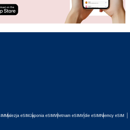
ation.
n scan
efits
Zamknij wyskakujące okno
Zamknij wyskakujące okno
i
SIM
Malezja eSIM
Japonia eSIM
Wietnam eSIM
Indie eSIM
Niemcy eSIM