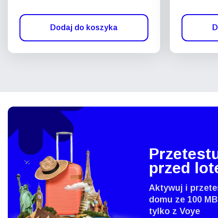
Dodaj do koszyka
D
Przetestu
przed lo
Aktywuj i przete
domu ze 100 MB
tylko z Voye