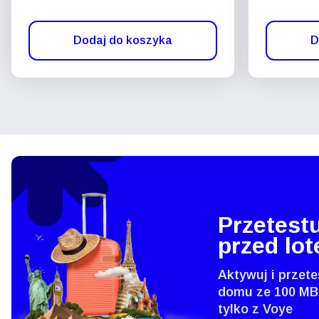
Dodaj do koszyka
D
Przetestu
przed lo
Aktywuj i przete
domu ze 100 MB
tylko z Voye