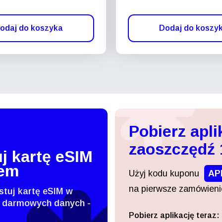
odaj do koszyka
Dodaj do koszy
Pobierz apli
zaoszczędź
j kartę eSIM
tem
Użyj kodu kuponu
AP
na pierwsze zamówienie
stuj kartę eSIM w
 darmowych danych -
Pobierz aplikację teraz:
Zaloguj się lub zarejestruj