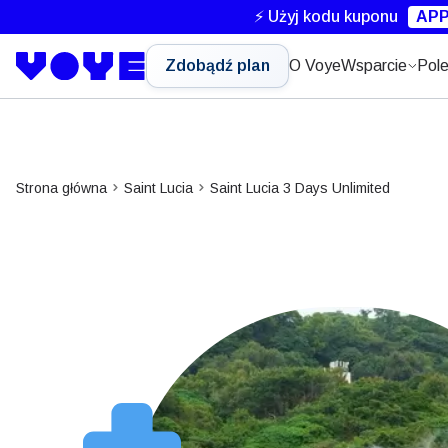
⚡ Użyj kodu kuponu
APP
Zdobądź plan
O Voye
Wsparcie
Pole
Strona główna
Saint Lucia
Saint Lucia 3 Days Unlimited