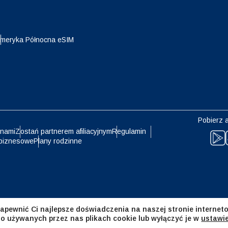
eutsch
Français
- Jen
EUR - Euro
meryka Północna eSIM
עברית
العرب
- Bat
PHP - Peso Filipińskie
日本語
한국어
- Rupia Indonezyjska
AUD - Dolar Australijski
Pobierz a
olski
Português
 nami
Zostań partnerem afiliacyjnym
Regulamin
biznesowe
Plany rodzinne
- Dolar Kanadyjski
GBP - Funt Szterling
ทย
Türkçe
- Dirham Zjednoczonych
ILS - Nowy Izraelski Szekel
atów Arabskich
简体中文
繁體中文
apewnić Ci najlepsze doświadczenia na naszej stronie interneto
- Frank Szwajcarski
NZD - Dolar Nowozelandzki
 o używanych przez nas plikach cookie lub wyłączyć je w
ustawi