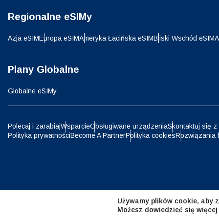
Regionalne eSIMy
D
JPY 
Azja eSIM
Europa eSIM
Ameryka Łacińska eSIM
Bliski Wschód eSIM
A
ية
THB 
Plany Globalne
Globalne eSIMy
IDR 
P
Polecaj i zarabiaj
Wsparcie
Obsługiwane urządzenia
Skontaktuj się z
Polityka prywatności
Become A Partner
Polityka cookies
Rozwiązania 
CAD 
ไ
AED 
Emir
Używamy plików cookie, aby z
CHF 
Możesz dowiedzieć się więcej