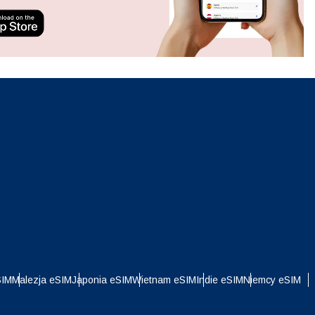
ation.
n scan
efits
Zamknij wyskakujące okno
Zamknij wyskakujące okno
i
SIM
Malezja eSIM
Japonia eSIM
Wietnam eSIM
Indie eSIM
Niemcy eSIM