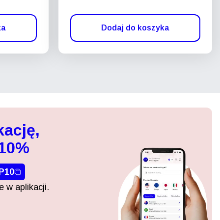
ka
Dodaj do koszyka
kację,
 10%
P10
 w aplikacji.
Zamknij wyskakujące okno