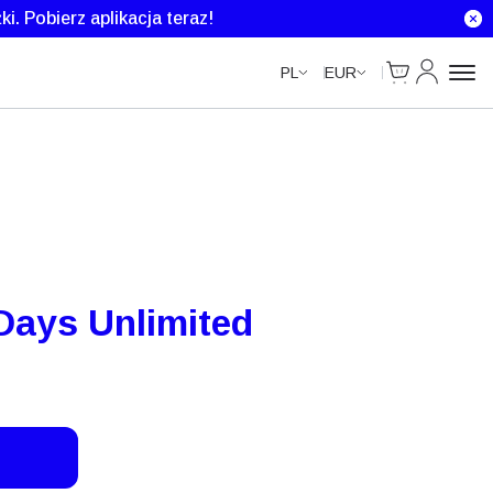
Unlimited Data
Unlimited Data
Unlimited Data
ki.
Pobierz aplikacja teraz!
Cart
Moje kont
PL
EUR
 Days Unlimited