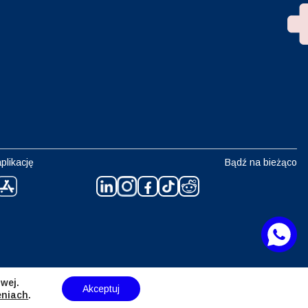
plikację
Bądź na bieżąco
wej.
Akceptuj
eniach
.