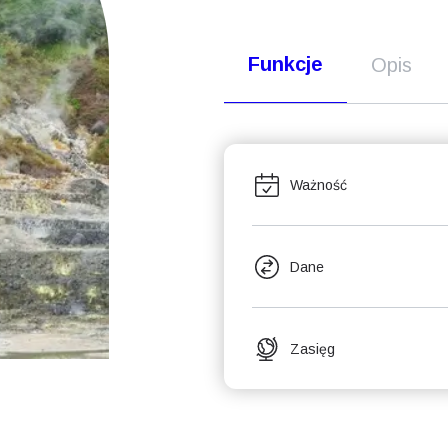
Funkcje
Opis
Ważność
Dane
Zasięg