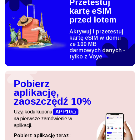
Przetestuj
kartę eSIM
przed lotem
Aktywuj i przetestuj
kartę eSIM w domu
ze 100 MB
darmowych danych -
tylko z Voye
Pobierz
aplikację,
zaoszczędź 10%
Użyj kodu kuponu
APP10
na pierwsze zamówienie w
aplikacji.
Pobierz aplikację teraz: