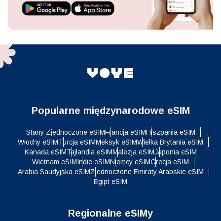
Popularne międzynarodowe eSIM
Stany Zjednoczone eSIM
Francja eSIM
Hiszpania eSIM
Włochy eSIM
Turcja eSIM
Meksyk eSIM
Wielka Brytania eSIM
Kanada eSIM
Tajlandia eSIM
Malezja eSIM
Japonia eSIM
Wietnam eSIM
Indie eSIM
Niemcy eSIM
Grecja eSIM
Arabia Saudyjska eSIM
Zjednoczone Emiraty Arabskie eSIM
Egipt eSIM
Regionalne eSIMy