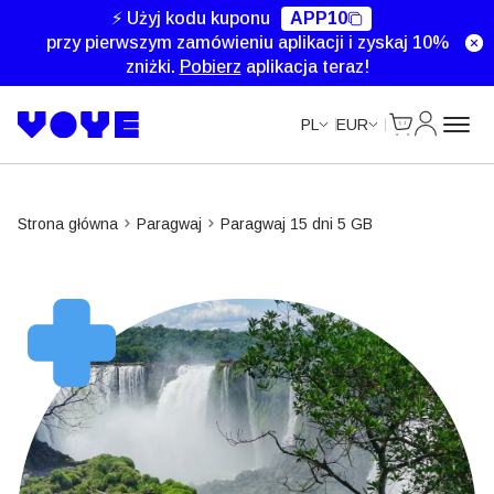
⚡ Użyj kodu kuponu
APP10
przy pierwszym zamówieniu aplikacji i zyskaj 10%
zniżki.
Pobierz
aplikacja teraz!
Cart
Moje kon
PL
EUR
Strona główna
Paragwaj
Paragwaj 15 dni 5 GB