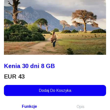
Kenia 30 dni 8 GB
EUR
43
Dodaj Do Koszyka
Funkcje
Opis