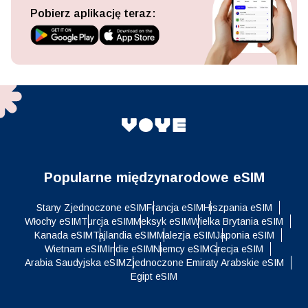
Pobierz aplikację teraz:
Popularne międzynarodowe eSIM
Stany Zjednoczone eSIM
Francja eSIM
Hiszpania eSIM
Włochy eSIM
Turcja eSIM
Meksyk eSIM
Wielka Brytania eSIM
Kanada eSIM
Tajlandia eSIM
Malezja eSIM
Japonia eSIM
Wietnam eSIM
Indie eSIM
Niemcy eSIM
Grecja eSIM
Arabia Saudyjska eSIM
Zjednoczone Emiraty Arabskie eSIM
Egipt eSIM