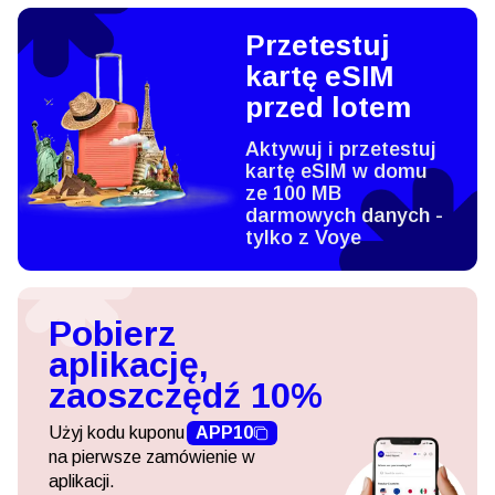
Przetestuj
kartę eSIM
przed lotem
Aktywuj i przetestuj
kartę eSIM w domu
ze 100 MB
darmowych danych -
tylko z Voye
Pobierz
aplikację,
zaoszczędź 10%
Użyj kodu kuponu
APP10
na pierwsze zamówienie w
aplikacji.