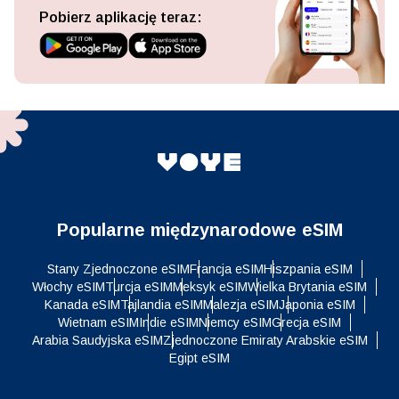
Pobierz aplikację teraz:
Popularne międzynarodowe eSIM
Stany Zjednoczone eSIM
Francja eSIM
Hiszpania eSIM
Włochy eSIM
Turcja eSIM
Meksyk eSIM
Wielka Brytania eSIM
Kanada eSIM
Tajlandia eSIM
Malezja eSIM
Japonia eSIM
Wietnam eSIM
Indie eSIM
Niemcy eSIM
Grecja eSIM
Arabia Saudyjska eSIM
Zjednoczone Emiraty Arabskie eSIM
Egipt eSIM