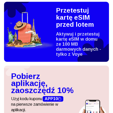
Przetestuj
kartę eSIM
przed lotem
Aktywuj i przetestuj
kartę eSIM w domu
ze 100 MB
darmowych danych -
tylko z Voye
Pobierz
aplikację,
zaoszczędź 10%
Użyj kodu kuponu
APP10
na pierwsze zamówienie w
aplikacji.