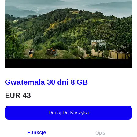
Gwatemala 30 dni 8 GB
EUR
43
Dodaj Do Koszyka
Funkcje
Opis