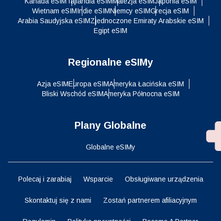
Kanada eSIM
Tajlandia eSIM
Malezja eSIM
Japonia eSIM
Wietnam eSIM
Indie eSIM
Niemcy eSIM
Grecja eSIM
Arabia Saudyjska eSIM
Zjednoczone Emiraty Arabskie eSIM
Egipt eSIM
Regionalne eSIMy
Azja eSIM
Europa eSIM
Ameryka Łacińska eSIM
Bliski Wschód eSIM
Ameryka Północna eSIM
Plany Globalne
Globalne eSIMy
Polecaj i zarabiaj
Wsparcie
Obsługiwane urządzenia
Skontaktuj się z nami
Zostań partnerem afiliacyjnym