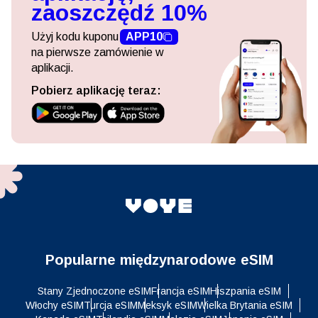
zaoszczędź 10%
Użyj kodu kuponu
APP10
na pierwsze zamówienie w
aplikacji.
Pobierz aplikację teraz:
Popularne międzynarodowe eSIM
Stany Zjednoczone eSIM
Francja eSIM
Hiszpania eSIM
Włochy eSIM
Turcja eSIM
Meksyk eSIM
Wielka Brytania eSIM