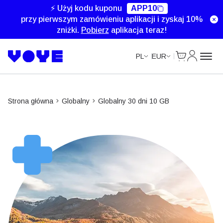
Data Calls
Data Calls
⚡ Użyj kodu kuponu
APP10
przy pierwszym zamówieniu aplikacji i zyskaj 10%
zniżki.
Pobierz
aplikacja teraz!
Cart
Moje kon
PL
EUR
Strona główna
Globalny
Globalny 30 dni 10 GB