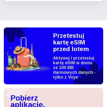
Przetestuj
kartę eSIM
przed lotem
Aktywuj i przetestuj
kartę eSIM w domu
ze 100 MB
darmowych danych -
tylko z Voye
Pobierz
aplikację,