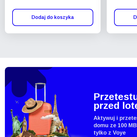
Dodaj do koszyka
D
Przetestu
przed lo
Aktywuj i przete
domu ze 100 MB
tylko z Voye