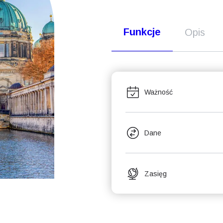
Funkcje
Opis
Ważność
Dane
Zasięg