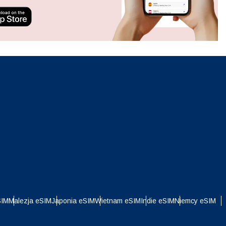
ation.
n scan
efits
Zamknij wyskakujące okno
Zamknij wyskakujące okno
i
SIM
Malezja eSIM
Japonia eSIM
Wietnam eSIM
Indie eSIM
Niemcy eSIM