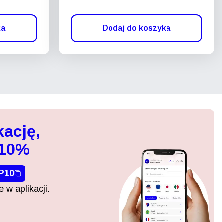
ka
Dodaj do koszyka
kację,
 10%
P10
 w aplikacji.
Zamknij wyskakujące okno