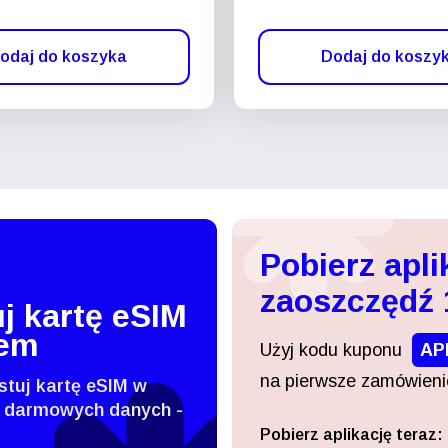
odaj do koszyka
Dodaj do koszy
Pobierz apli
zaoszczędź
j kartę eSIM
tem
Użyj kodu kuponu
AP
na pierwsze zamówienie
stuj kartę eSIM w
 darmowych danych -
Pobierz aplikację teraz:
Zaloguj się lub zarejestruj