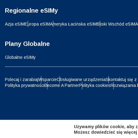
Regionalne eSIMy
D
JPY 
Azja eSIM
Europa eSIM
Ameryka Łacińska eSIM
Bliski Wschód eSIM
A
ية
THB 
Plany Globalne
Globalne eSIMy
IDR 
P
Polecaj i zarabiaj
Wsparcie
Obsługiwane urządzenia
Skontaktuj się z
Polityka prywatności
Become A Partner
Polityka cookies
Rozwiązania 
CAD 
ไ
AED 
Emir
Używamy plików cookie, aby z
CHF 
Możesz dowiedzieć się więcej