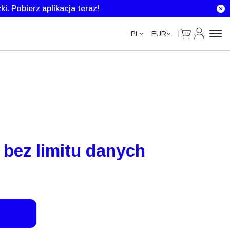
Unlimited Data
ki.
Pobierz aplikacja teraz!
Cart
Moje kont
PL
EUR
 bez limitu danych