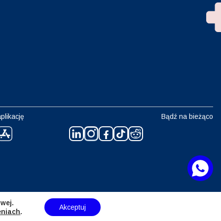
plikację
Bądź na bieżąco
wej.
Akceptuj
eniach
.