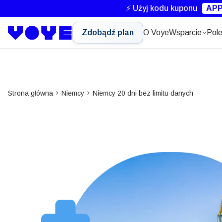
⚡ Użyj kodu kuponu
APP
Zdobądź plan
O Voye
Wsparcie
Pole
Strona główna
Niemcy
Niemcy 20 dni bez limitu danych