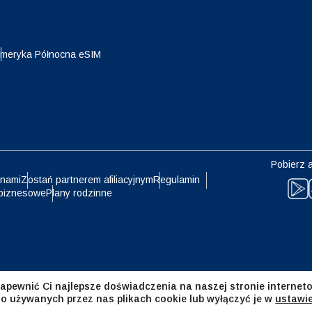
eutsch
Français
- Jen
EUR - Euro
meryka Północna eSIM
עברית
العرب
- Bat
PHP - Peso Filipińskie
日本語
한국어
- Rupia Indonezyjska
AUD - Dolar Australijski
Pobierz a
olski
Português
 nami
Zostań partnerem afiliacyjnym
Regulamin
biznesowe
Plany rodzinne
- Dolar Kanadyjski
GBP - Funt Szterling
ทย
Türkçe
- Dirham Zjednoczonych
ILS - Nowy Izraelski Szekel
atów Arabskich
简体中文
繁體中文
apewnić Ci najlepsze doświadczenia na naszej stronie interneto
- Frank Szwajcarski
NZD - Dolar Nowozelandzki
 o używanych przez nas plikach cookie lub wyłączyć je w
ustawi