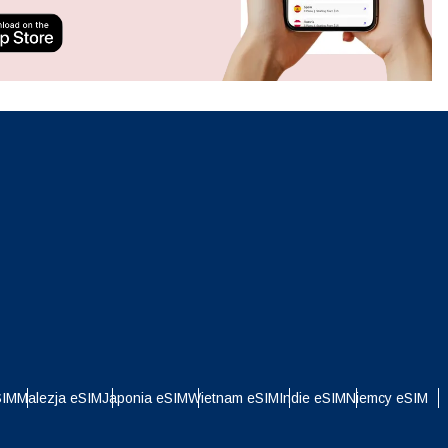
ation.
n scan
efits
Zamknij wyskakujące okno
Zamknij wyskakujące okno
i
SIM
Malezja eSIM
Japonia eSIM
Wietnam eSIM
Indie eSIM
Niemcy eSIM