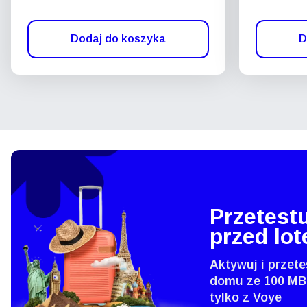
Dodaj do koszyka
D
Przetestu
przed lo
Aktywuj i przete
domu ze 100 MB
tylko z Voye