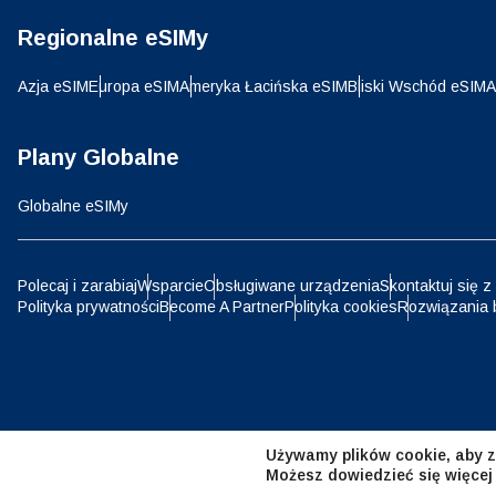
Regionalne eSIMy
D
JPY 
Azja eSIM
Europa eSIM
Ameryka Łacińska eSIM
Bliski Wschód eSIM
A
ية
THB 
Plany Globalne
Globalne eSIMy
IDR 
P
Polecaj i zarabiaj
Wsparcie
Obsługiwane urządzenia
Skontaktuj się z
Polityka prywatności
Become A Partner
Polityka cookies
Rozwiązania 
CAD 
ไ
AED 
Emir
Używamy plików cookie, aby z
CHF 
Możesz dowiedzieć się więcej