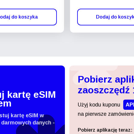
odaj do koszyka
Dodaj do koszy
Pobierz apli
zaoszczędź
j kartę eSIM
tem
Użyj kodu kuponu
AP
na pierwsze zamówienie
stuj kartę eSIM w
 darmowych danych -
Pobierz aplikację teraz:
Zaloguj się lub zarejestruj