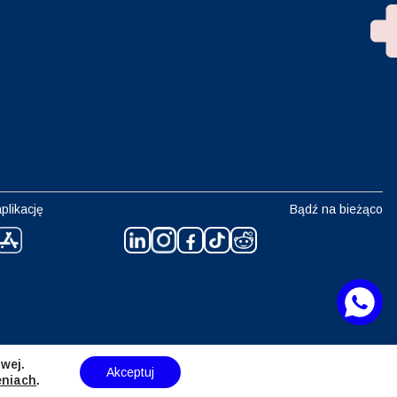
plikację
Bądź na bieżąco
wej.
Akceptuj
eniach
.