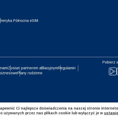
eutsch
Français
- Jen
EUR - Euro
meryka Północna eSIM
עברית
العرب
- Bat
PHP - Peso Filipińskie
日本語
한국어
- Rupia Indonezyjska
AUD - Dolar Australijski
Pobierz a
olski
Português
 nami
Zostań partnerem afiliacyjnym
Regulamin
biznesowe
Plany rodzinne
- Dolar Kanadyjski
GBP - Funt Szterling
ทย
Türkçe
- Dirham Zjednoczonych
ILS - Nowy Izraelski Szekel
atów Arabskich
简体中文
繁體中文
apewnić Ci najlepsze doświadczenia na naszej stronie interneto
- Frank Szwajcarski
NZD - Dolar Nowozelandzki
 o używanych przez nas plikach cookie lub wyłączyć je w
ustawi