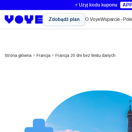
⚡ Użyj kodu kuponu
APP
Zdobądź plan
O Voye
Wsparcie
Pole
Strona główna
Francja
Francja 20 dni bez limitu danych