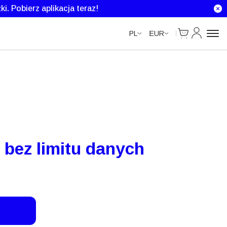
Unlimited Data
ki.
Pobierz aplikacja teraz!
Cart
Moje kont
PL
EUR
 bez limitu danych