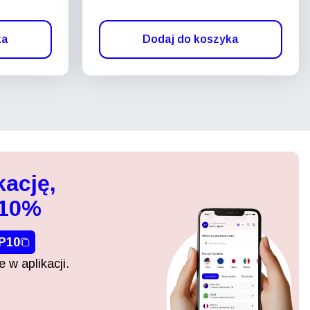
ka
Dodaj do koszyka
kację,
 10%
P10
 w aplikacji.
Zamknij wyskakujące okno