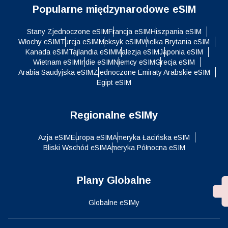
Popularne międzynarodowe eSIM
Stany Zjednoczone eSIM
Francja eSIM
Hiszpania eSIM
Włochy eSIM
Turcja eSIM
Meksyk eSIM
Wielka Brytania eSIM
Kanada eSIM
Tajlandia eSIM
Malezja eSIM
Japonia eSIM
Wietnam eSIM
Indie eSIM
Niemcy eSIM
Grecja eSIM
Arabia Saudyjska eSIM
Zjednoczone Emiraty Arabskie eSIM
Egipt eSIM
Regionalne eSIMy
Azja eSIM
Europa eSIM
Ameryka Łacińska eSIM
Bliski Wschód eSIM
Ameryka Północna eSIM
Plany Globalne
Globalne eSIMy