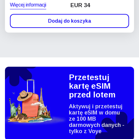
Więcej informacji
EUR 34
Dodaj do koszyka
Przetestuj
kartę eSIM
przed lotem
Aktywuj i przetestuj
kartę eSIM w domu
ze 100 MB
darmowych danych -
tylko z Voye