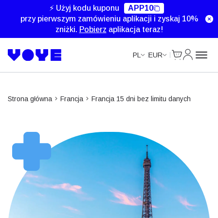
Unlimited Data
⚡ Użyj kodu kuponu
APP10
przy pierwszym zamówieniu aplikacji i zyskaj 10%
zniżki.
Pobierz
aplikacja teraz!
Cart
Moje kon
PL
EUR
Strona główna
Francja
Francja 15 dni bez limitu danych