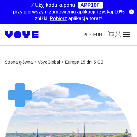
⚡ Użyj kodu kuponu
APP10
przy pierwszym zamówieniu aplikacji i zyskaj 10%
zniżki.
Pobierz
aplikacja teraz!
Cart
Moje kon
PL
EUR
Strona główna
VoyeGlobal
Europa 15 dni 5 GB