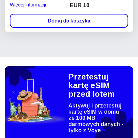
Więcej informacji
EUR 10
Dodaj do koszyka
Przetestuj
kartę eSIM
przed lotem
Aktywuj i przetestuj
kartę eSIM w domu
ze 100 MB
darmowych danych -
tylko z Voye