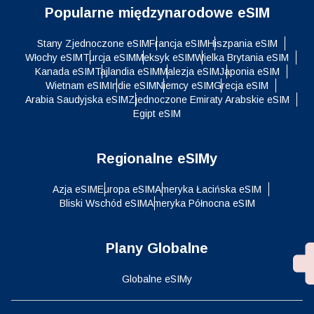
Popularne międzynarodowe eSIM
Stany Zjednoczone eSIM
Francja eSIM
Hiszpania eSIM
Włochy eSIM
Turcja eSIM
Meksyk eSIM
Wielka Brytania eSIM
Kanada eSIM
Tajlandia eSIM
Malezja eSIM
Japonia eSIM
Wietnam eSIM
Indie eSIM
Niemcy eSIM
Grecja eSIM
Arabia Saudyjska eSIM
Zjednoczone Emiraty Arabskie eSIM
Egipt eSIM
Regionalne eSIMy
Azja eSIM
Europa eSIM
Ameryka Łacińska eSIM
Bliski Wschód eSIM
Ameryka Północna eSIM
Plany Globalne
Globalne eSIMy