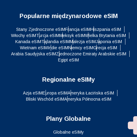
Popularne międzynarodowe eSIM
Stany Zjednoczone eSIM
Francja eSIM
Hiszpania eSIM
Włochy eSIM
Turcja eSIM
Meksyk eSIM
Wielka Brytania eSIM
Kanada eSIM
Tajlandia eSIM
Malezja eSIM
Japonia eSIM
Wietnam eSIM
Indie eSIM
Niemcy eSIM
Grecja eSIM
Arabia Saudyjska eSIM
Zjednoczone Emiraty Arabskie eSIM
Egipt eSIM
Regionalne eSIMy
Azja eSIM
Europa eSIM
Ameryka Łacińska eSIM
Bliski Wschód eSIM
Ameryka Północna eSIM
Plany Globalne
Globalne eSIMy