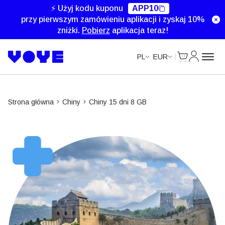
Unlimited Data
Unlimited Data
Unlimited Data
Unlimited Data
⚡ Użyj kodu kuponu
APP10
przy pierwszym zamówieniu aplikacji i zyskaj 10%
zniżki.
Pobierz
aplikacja teraz!
Cart
Moje kon
PL
EUR
Strona główna
Chiny
Chiny 15 dni 8 GB