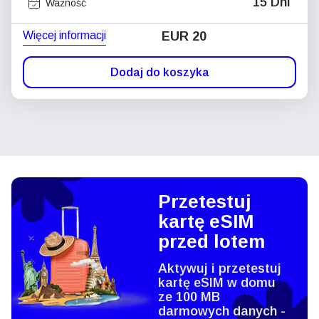
15 Dni
Ważność
Więcej informacji
EUR 20
Dodaj do koszyka
Przetestuj
kartę eSIM
przed lotem
Aktywuj i przetestuj
kartę eSIM w domu
ze 100 MB
darmowych danych -