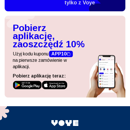
tylko z Voye
Pobierz
aplikację,
zaoszczędź 10%
Użyj kodu kuponu
APP10
na pierwsze zamówienie w
aplikacji.
Pobierz aplikację teraz: