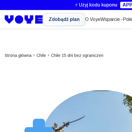
⚡ Użyj kodu kuponu
APP
Zdobądź plan
O Voye
Wsparcie
Pole
Strona główna
Chile
Chile 15 dni bez ograniczeń