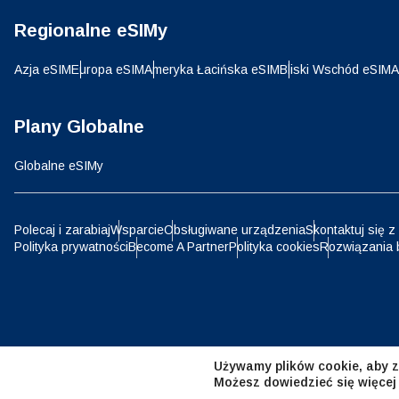
Regionalne eSIMy
D
JPY 
Azja eSIM
Europa eSIM
Ameryka Łacińska eSIM
Bliski Wschód eSIM
A
ال
THB 
Plany Globalne
Globalne eSIMy
IDR 
P
Polecaj i zarabiaj
Wsparcie
Obsługiwane urządzenia
Skontaktuj się z
Polityka prywatności
Become A Partner
Polityka cookies
Rozwiązania 
CAD 
ไ
AED 
Emir
Używamy plików cookie, aby z
CHF 
Możesz dowiedzieć się więcej