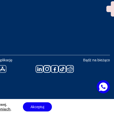
plikację
Bądź na bieżąco
wej.
Akceptuj
eniach
.