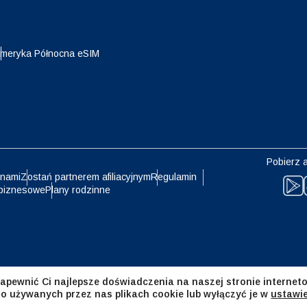
eutsch
Français
- Jen
EUR - Euro
meryka Północna eSIM
عربية
עברית
- Bat
PHP - Peso Filipińskie
日本語
한국어
- Rupia Indonezyjska
AUD - Dolar Australijski
Pobierz a
olski
Português
 nami
Zostań partnerem afiliacyjnym
Regulamin
biznesowe
Plany rodzinne
- Dolar Kanadyjski
GBP - Funt Szterling
ทย
Türkçe
- Dirham Zjednoczonych
ILS - Nowy Izraelski Szekel
atów Arabskich
简体中文
繁體中文
apewnić Ci najlepsze doświadczenia na naszej stronie interneto
- Frank Szwajcarski
NZD - Dolar Nowozelandzki
 o używanych przez nas plikach cookie lub wyłączyć je w
ustawi