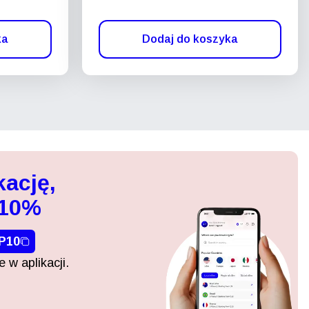
ka
Dodaj do koszyka
kację,
 10%
P10
 w aplikacji.
Zamknij wyskakujące okno