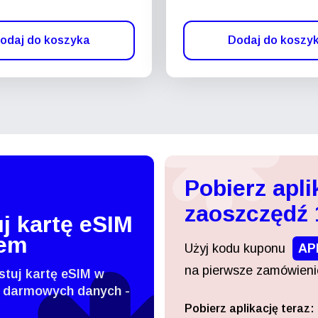
odaj do koszyka
Dodaj do koszy
Pobierz apli
zaoszczędź
j kartę eSIM
tem
Użyj kodu kuponu
AP
na pierwsze zamówienie
stuj kartę eSIM w
 darmowych danych -
Pobierz aplikację teraz:
Zaloguj się lub zarejestruj