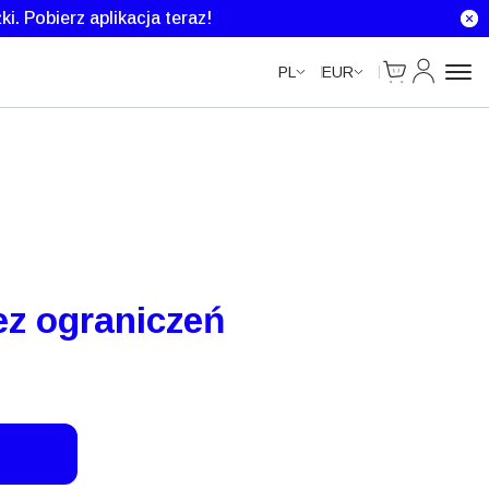
Unlimited Data
Unlimited Data
Unlimited Data
ki.
Pobierz aplikacja teraz!
Cart
Moje kont
PL
EUR
ez ograniczeń