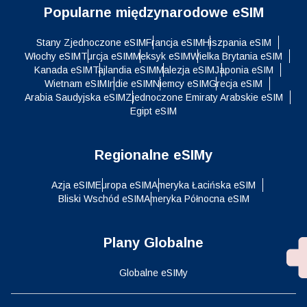
Popularne międzynarodowe eSIM
Stany Zjednoczone eSIM
Francja eSIM
Hiszpania eSIM
Włochy eSIM
Turcja eSIM
Meksyk eSIM
Wielka Brytania eSIM
Kanada eSIM
Tajlandia eSIM
Malezja eSIM
Japonia eSIM
Wietnam eSIM
Indie eSIM
Niemcy eSIM
Grecja eSIM
Arabia Saudyjska eSIM
Zjednoczone Emiraty Arabskie eSIM
Egipt eSIM
Regionalne eSIMy
Azja eSIM
Europa eSIM
Ameryka Łacińska eSIM
Bliski Wschód eSIM
Ameryka Północna eSIM
Plany Globalne
Globalne eSIMy