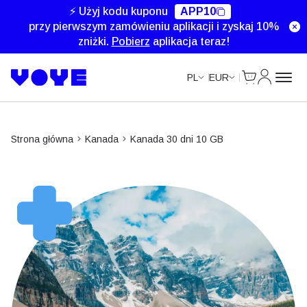
Unlimited Data
Unlimited Data
⚡ Użyj kodu kuponu
APP10
przy pierwszym zamówieniu aplikacji i zyskaj 10%
zniżki.
Pobierz
aplikacja teraz!
Cart
Moje kon
PL
EUR
Strona główna
Kanada
Kanada 30 dni 10 GB