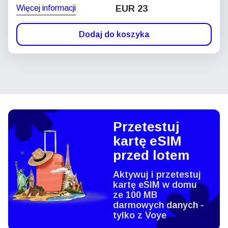
Więcej informacji
EUR 23
Dodaj do koszyka
Przetestuj
kartę eSIM
przed lotem
Aktywuj i przetestuj
kartę eSIM w domu
ze 100 MB
darmowych danych -
tylko z Voye