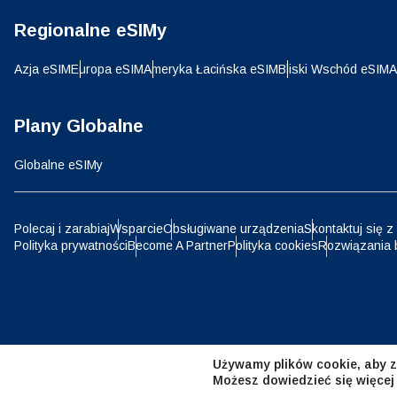
Regionalne eSIMy
D
JPY 
Azja eSIM
Europa eSIM
Ameryka Łacińska eSIM
Bliski Wschód eSIM
A
ية
THB 
Plany Globalne
Globalne eSIMy
IDR 
P
Polecaj i zarabiaj
Wsparcie
Obsługiwane urządzenia
Skontaktuj się z
Polityka prywatności
Become A Partner
Polityka cookies
Rozwiązania 
CAD 
ไ
AED 
Emir
Używamy plików cookie, aby z
CHF 
Możesz dowiedzieć się więcej