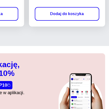
ka
Dodaj do koszyka
kację,
 10%
P10
 w aplikacji.
Zamknij wyskakujące okno