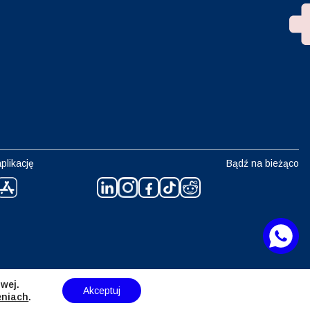
plikację
Bądź na bieżąco
wej.
Akceptuj
eniach
.