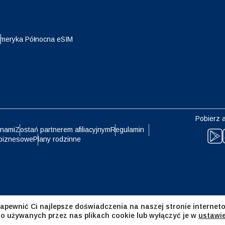
eutsch
Français
- Jen
EUR - Euro
meryka Północna eSIM
עברית
العرب
- Bat
PHP - Peso Filipińskie
日本語
한국어
- Rupia Indonezyjska
AUD - Dolar Australijski
Pobierz a
olski
Português
 nami
Zostań partnerem afiliacyjnym
Regulamin
biznesowe
Plany rodzinne
- Dolar Kanadyjski
GBP - Funt Szterling
ทย
Türkçe
- Dirham Zjednoczonych
ILS - Nowy Izraelski Szekel
atów Arabskich
简体中文
繁體中文
apewnić Ci najlepsze doświadczenia na naszej stronie interneto
- Frank Szwajcarski
NZD - Dolar Nowozelandzki
 o używanych przez nas plikach cookie lub wyłączyć je w
ustawi