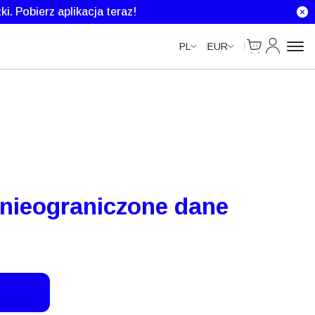
Unlimited Data
Unlimited Data
Unlimited Data
ki.
Pobierz aplikacja teraz!
Cart
Moje kont
PL
EUR
i nieograniczone dane