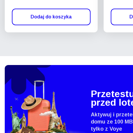
Dodaj do koszyka
D
Przetestu
przed lo
Aktywuj i przete
domu ze 100 MB
tylko z Voye