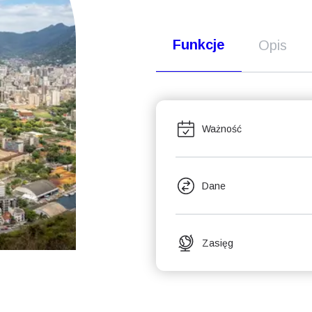
Funkcje
Opis
Ważność
Dane
Zasięg