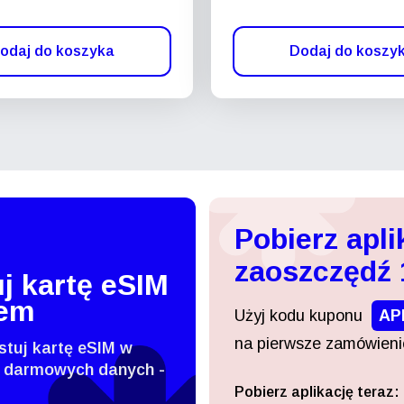
odaj do koszyka
Dodaj do koszy
Pobierz apli
zaoszczędź
j kartę eSIM
tem
Użyj kodu kuponu
AP
na pierwsze zamówienie
stuj kartę eSIM w
 darmowych danych -
Pobierz aplikację teraz:
Zaloguj się lub zarejestruj