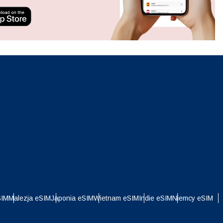
ation.
n scan
efits
Zamknij wyskakujące okno
Zamknij wyskakujące okno
i
SIM
Malezja eSIM
Japonia eSIM
Wietnam eSIM
Indie eSIM
Niemcy eSIM