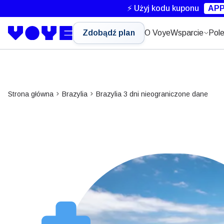
⚡ Użyj kodu kuponu
APP
Zdobądź plan
O Voye
Wsparcie
Pole
Strona główna
Brazylia
Brazylia 3 dni nieograniczone dane