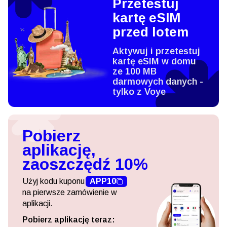
Przetestuj
kartę eSIM
przed lotem
Aktywuj i przetestuj
kartę eSIM w domu
ze 100 MB
darmowych danych -
tylko z Voye
Pobierz
aplikację,
zaoszczędź 10%
Użyj kodu kuponu
APP10
na pierwsze zamówienie w
aplikacji.
Pobierz aplikację teraz: