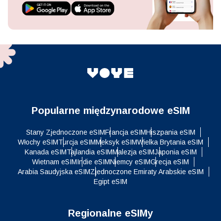
Popularne międzynarodowe eSIM
Stany Zjednoczone eSIM
Francja eSIM
Hiszpania eSIM
Włochy eSIM
Turcja eSIM
Meksyk eSIM
Wielka Brytania eSIM
Kanada eSIM
Tajlandia eSIM
Malezja eSIM
Japonia eSIM
Wietnam eSIM
Indie eSIM
Niemcy eSIM
Grecja eSIM
Arabia Saudyjska eSIM
Zjednoczone Emiraty Arabskie eSIM
Egipt eSIM
Regionalne eSIMy