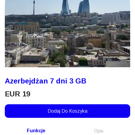
Azerbejdżan 7 dni 3 GB
EUR
19
Dodaj Do Koszyka
Funkcje
Opis