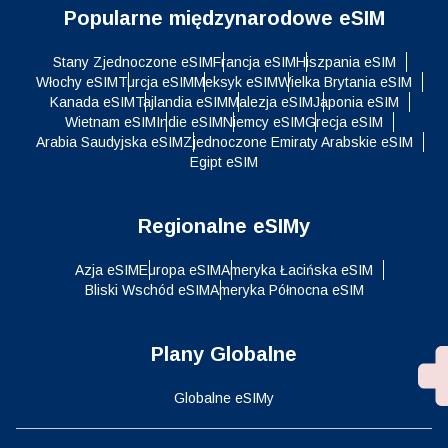
Popularne międzynarodowe eSIM
Stany Zjednoczone eSIM
Francja eSIM
Hiszpania eSIM
Włochy eSIM
Turcja eSIM
Meksyk eSIM
Wielka Brytania eSIM
Kanada eSIM
Tajlandia eSIM
Malezja eSIM
Japonia eSIM
Wietnam eSIM
Indie eSIM
Niemcy eSIM
Grecja eSIM
Arabia Saudyjska eSIM
Zjednoczone Emiraty Arabskie eSIM
Egipt eSIM
Regionalne eSIMy
Azja eSIM
Europa eSIM
Ameryka Łacińska eSIM
Bliski Wschód eSIM
Ameryka Północna eSIM
Plany Globalne
Globalne eSIMy