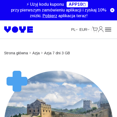
Unlimited Data
Unlimited Data
Unlimited Data
⚡ Użyj kodu kuponu
APP10
przy pierwszym zamówieniu aplikacji i zyskaj 10%
zniżki.
Pobierz
aplikacja teraz!
Cart
Moje kon
PL
EUR
Strona główna
Azja
Azja 7 dni 3 GB