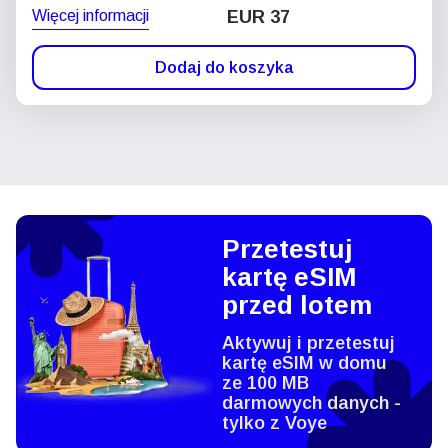
Więcej informacji
EUR 37
Dodaj do koszyka
Przetestuj
kartę eSIM
przed lotem
Aktywuj i przetestuj
kartę eSIM w domu
ze 100 MB
darmowych danych -
tylko z Voye