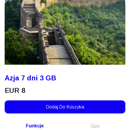
Azja 7 dni 3 GB
EUR
8
Dodaj Do Koszyka
Funkcje
Opis