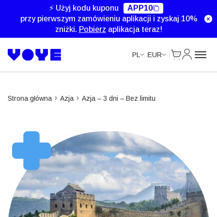
Unlimited Data
Unlimited Data
Unlimited Data
⚡ Użyj kodu kuponu
APP10
przy pierwszym zamówieniu aplikacji i zyskaj 10%
zniżki.
Pobierz
aplikacja teraz!
Cart
Moje kon
PL
EUR
Strona główna
Azja
Azja – 3 dni – Bez limitu