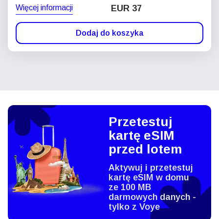
Więcej informacji
EUR 37
Dodaj do koszyka
Przetestuj
kartę eSIM
przed lotem
Aktywuj i przetestuj
kartę eSIM w domu
ze 100 MB
darmowych danych -
tylko z Voye