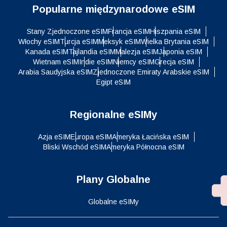
Popularne międzynarodowe eSIM
Stany Zjednoczone eSIM
Francja eSIM
Hiszpania eSIM
Włochy eSIM
Turcja eSIM
Meksyk eSIM
Wielka Brytania eSIM
Kanada eSIM
Tajlandia eSIM
Malezja eSIM
Japonia eSIM
Wietnam eSIM
Indie eSIM
Niemcy eSIM
Grecja eSIM
Arabia Saudyjska eSIM
Zjednoczone Emiraty Arabskie eSIM
Egipt eSIM
Regionalne eSIMy
Azja eSIM
Europa eSIM
Ameryka Łacińska eSIM
Bliski Wschód eSIM
Ameryka Północna eSIM
Plany Globalne
Globalne eSIMy