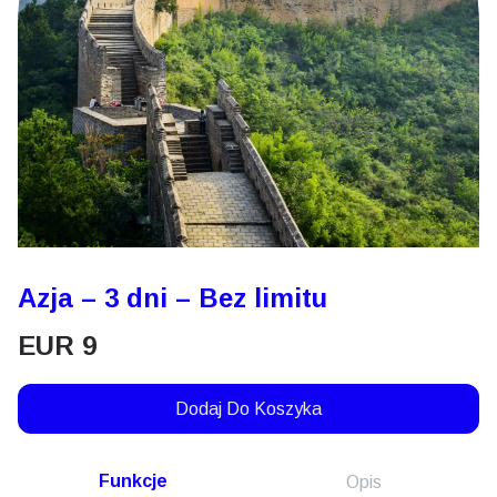
Azja – 3 dni – Bez limitu
EUR
9
Dodaj Do Koszyka
Funkcje
Opis