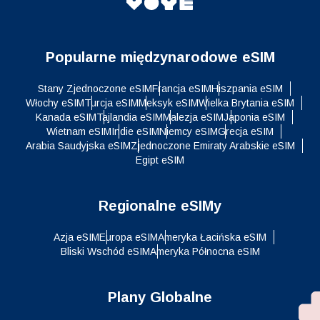
Popularne międzynarodowe eSIM
Stany Zjednoczone eSIM
Francja eSIM
Hiszpania eSIM
Włochy eSIM
Turcja eSIM
Meksyk eSIM
Wielka Brytania eSIM
Kanada eSIM
Tajlandia eSIM
Malezja eSIM
Japonia eSIM
Wietnam eSIM
Indie eSIM
Niemcy eSIM
Grecja eSIM
Arabia Saudyjska eSIM
Zjednoczone Emiraty Arabskie eSIM
Egipt eSIM
Regionalne eSIMy
Azja eSIM
Europa eSIM
Ameryka Łacińska eSIM
Bliski Wschód eSIM
Ameryka Północna eSIM
Plany Globalne