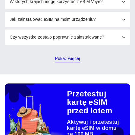
W których krajach mogę korzystać z eSIM Voye?
Jak zainstalować eSIM na moim urządzeniu?
Czy wszystko zostało poprawnie zainstalowane?
Pokaż więcej
Przetestuj
kartę eSIM
przed lotem
Aktywuj i przetestuj
kartę eSIM w domu
ze 100 MB