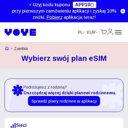
⚡ Użyj kodu kuponu
APP10
przy pierwszym zamówieniu aplikacji i zyskaj 10%
zniżki.
Pobierz
aplikacja teraz!
Cart
Moje kon
PL
EUR
Strona główna Voye
Zambia
Wybierz swój plan eSIM
Podróżujesz z rodziną?
Oszczędzaj więcej dzięki planowi rodzinnemu.
Sprawdź plany rodzinne w aplikacji
Sieci