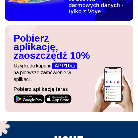
darmowych danych -
tylko z Voye
Pobierz
aplikację,
zaoszczędź 10%
Użyj kodu kuponu
APP10
na pierwsze zamówienie w
aplikacji.
Pobierz aplikację teraz: