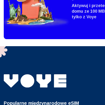
SGD 
Aktywuj i przete
domu ze 100 MB
D
tylko z Voye
JPY 
ية
THB 
IDR 
P
CAD 
ไ
AED 
Emir
Popularne międzynarodowe eSIM
CHF 