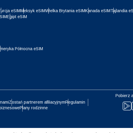
urcja eSIM
Meksyk eSIM
Wielka Brytania eSIM
Kanada eSIM
Tajlandia e
eSIM
Egipt eSIM
- Dolar Hongkoński
meryka Północna eSIM
Pobierz a
 nami
Zostań partnerem afiliacyjnym
Regulamin
biznesowe
Plany rodzinne