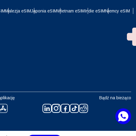
SIM
Malezja eSIM
Japonia eSIM
Wietnam eSIM
Indie eSIM
Niemcy eSIM
plikację
Bądź na bieżąco