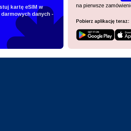
- Dolar Singapurski
TWD - Nowy Dolar Tajwański
na pierwsze zamówienie
stuj kartę eSIM w
 darmowych danych -
eutsch
Français
Pobierz aplikację teraz:
- Jen
EUR - Euro
עברית
العرب
- Bat
PHP - Peso Filipińskie
日本語
한국어
- Rupia Indonezyjska
AUD - Dolar Australijski
olski
Português
- Dolar Kanadyjski
GBP - Funt Szterling
ทย
Türkçe
- Dirham Zjednoczonych
ILS - Nowy Izraelski Szekel
atów Arabskich
简体中文
繁體中文
- Frank Szwajcarski
NZD - Dolar Nowozelandzki