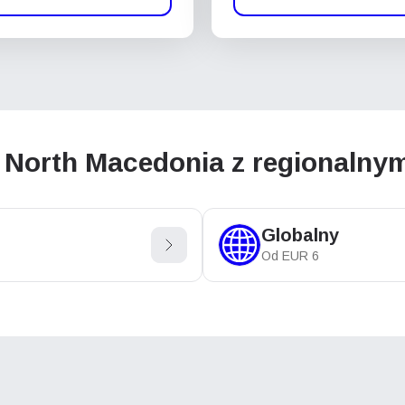
North Macedonia z regionalnym
Globalny
Od
EUR
6