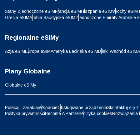
Stany Zjednoczone eSIM
Francja eSIM
Hiszpania eSIM
Włochy eSIM
T
Grecja eSIM
Arabia Saudyjska eSIM
Zjednoczone Emiraty Arabskie 
HKD 
Regionalne eSIMy
Azja eSIM
Europa eSIM
Ameryka Łacińska eSIM
Bliski Wschód eSIM
A
Plany Globalne
Globalne eSIMy
Polecaj i zarabiaj
Wsparcie
Obsługiwane urządzenia
Skontaktuj się z
Polityka prywatności
Become A Partner
Polityka cookies
Rozwiązania 