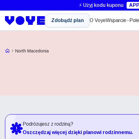
⚡ Użyj kodu kuponu
APP
Zdobądź plan
O Voye
Wsparcie
Pole
Strona główna Voye
North Macedonia
Podróżujesz z rodziną?
Oszczędzaj więcej dzięki planowi rodzinnemu.