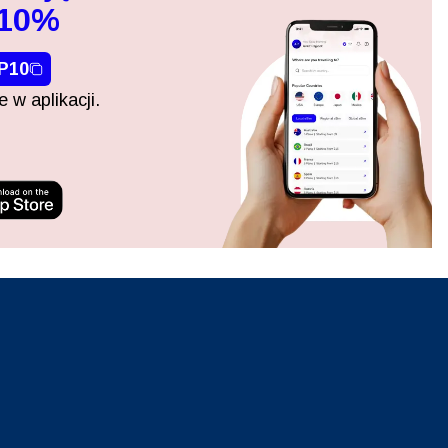
 10%
P10
 w aplikacji.