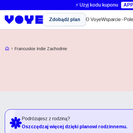
⚡ Użyj kodu kuponu
APP
Zdobądź plan
O Voye
Wsparcie
Pole
Strona główna Voye
Francuskie Indie Zachodnie
Podróżujesz z rodziną?
Oszczędzaj więcej dzięki planowi rodzinnemu.