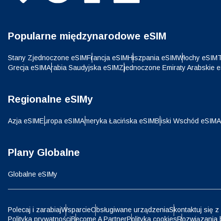
CHF 
Popularne międzynarodowe eSIM
HKD 
Stany Zjednoczone eSIM
Francja eSIM
Hiszpania eSIM
Włochy eSIM
T
Grecja eSIM
Arabia Saudyjska eSIM
Zjednoczone Emiraty Arabskie 
Regionalne eSIMy
Azja eSIM
Europa eSIM
Ameryka Łacińska eSIM
Bliski Wschód eSIM
A
Plany Globalne
Globalne eSIMy
Polecaj i zarabiaj
Wsparcie
Obsługiwane urządzenia
Skontaktuj się z
Polityka prywatności
Become A Partner
Polityka cookies
Rozwiązania 