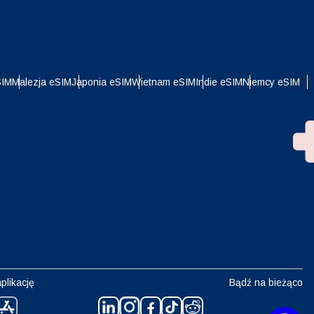
SIM
Malezja eSIM
Japonia eSIM
Wietnam eSIM
Indie eSIM
Niemcy eSIM
plikację
Bądź na bieżąco