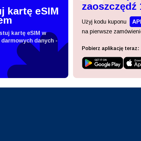
zaoszczędź
nglish
Español
j kartę eSIM
- Dolar Singapurski
TWD - Nowy Dolar Tajwański
tem
Użyj kodu kuponu
AP
eutsch
Français
na pierwsze zamówienie
stuj kartę eSIM w
- Jen
EUR - Euro
 darmowych danych -
Pobierz aplikację teraz:
עברית
العرب
- Bat
PHP - Peso Filipińskie
日本語
한국어
- Rupia Indonezyjska
AUD - Dolar Australijski
olski
Português
- Dolar Kanadyjski
GBP - Funt Szterling
ทย
Türkçe
- Dirham Zjednoczonych
ILS - Nowy Izraelski Szekel
atów Arabskich