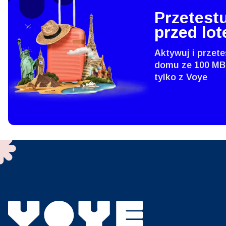
E
Przetestu
SGD 
przed lo
D
Aktywuj i przete
JPY 
domu ze 100 MB
tylko z Voye
ية
THB 
IDR 
P
CAD 
ไ
AED 
Emir