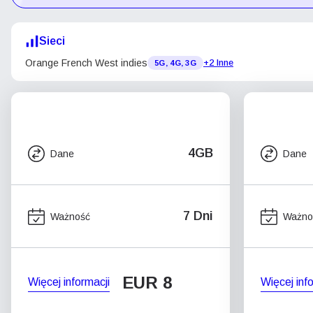
Sieci
Orange French West indies
+2 Inne
5G, 4G, 3G
4GB
Dane
Dane
7 Dni
Ważność
Ważno
EUR 8
Więcej informacji
Więcej inf