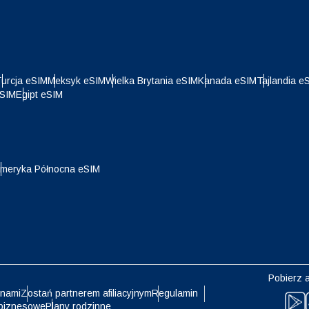
简体中文
繁體中文
- Frank Szwajcarski
NZD - Dolar Nowozelandzki
- Dolar Hongkoński
urcja eSIM
Meksyk eSIM
Wielka Brytania eSIM
Kanada eSIM
Tajlandia e
eSIM
Egipt eSIM
meryka Północna eSIM
Pobierz a
 nami
Zostań partnerem afiliacyjnym
Regulamin
biznesowe
Plany rodzinne