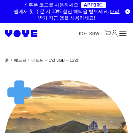
Unlimited Data
Unlimited Data
Unlimited Data
Unlimited Data
⚡ 쿠폰 코드를 사용하세요
APP10
앱에서 첫 주문 시 10% 할인 혜택을 받으세요.
내려
받기
지금 앱을 사용하세요!
Cart
내 계정
KO
KRW
홈
베트남
베트남 – 1일 5GB – 15일