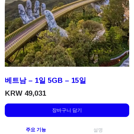
베트남 – 1일 5GB – 15일
KRW
49,031
장바구니 담기
주요 기능
설명