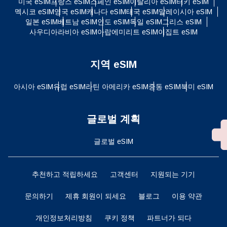
미국 eSIM
프랑스 eSIM
스페인 eSIM
이탈리아 eSIM
터키 eSIM
멕시코 eSIM
영국 eSIM
캐나다 eSIM
태국 eSIM
말레이시아 eSIM
일본 eSIM
베트남 eSIM
인도 eSIM
독일 eSIM
그리스 eSIM
사우디아라비아 eSIM
아랍에미리트 eSIM
이집트 eSIM
지역 eSIM
아시아 eSIM
유럽 ​​eSIM
라틴 아메리카 eSIM
중동 eSIM
북미 eSIM
글로벌 계획
글로벌 eSIM
추천하고 적립하세요
고객센터
지원되는 기기
문의하기
제휴 회원이 되세요
블로그
이용 약관
개인정보처리방침
쿠키 정책
파트너가 되다