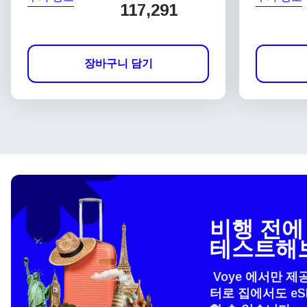
117,291
장바구니 담기
비행 전에 
테스트해
Voye 에서만 제
터로 집에서도 e
언어