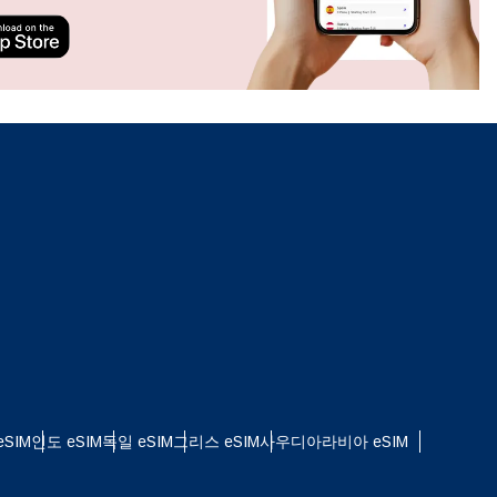
ation.
n scan
efits
팝업 닫기
SIM
인도 eSIM
독일 eSIM
그리스 eSIM
사우디아라비아 eSIM