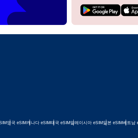
do I get my eSim?
계정을 계속 이용하거나 몇 초 만에 새로 만드세요.
 your eSIM, start by checking if your device supports eSIM
logy. Then, contact your mobile carrier to request an eSIM activ
ill provide you with a QR code or activation details that you ca
Apple
로 계속하기
er in your device settings. Once activated, you can enjoy the ben
한국어
M without needing a physical SIM card!
또는 이메일로 계속하기
통화 선택:
일
화 검색:
OTP 전송
 - 미국 달러
KRW - 대한민국 원
SIM
영국 eSIM
캐나다 eSIM
태국 eSIM
말레이시아 eSIM
일본 eSIM
베트남 e
 - 싱가포르 달러
TWD - 뉴 타이완 달러