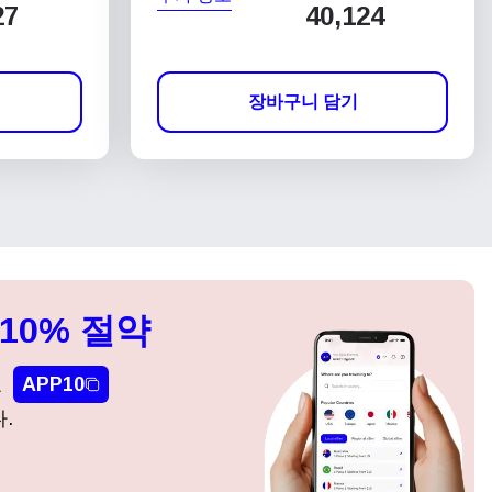
27
40,124
장바구니 담기
10% 절약
요
APP10
.
팝업 닫기
팝업 닫기