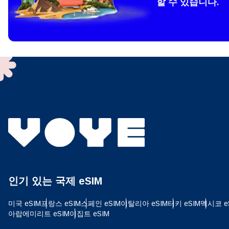
할 수 있습니다.
How 
To get
techno
They w
or ent
of eSI
결제
이메
결제통
인기 있는 국제 eSIM
USD
미국 eSIM
프랑스 eSIM
스페인 eSIM
이탈리아 eSIM
터키 eSIM
멕시코 e
아랍에미리트 eSIM
이집트 eSIM
SGD