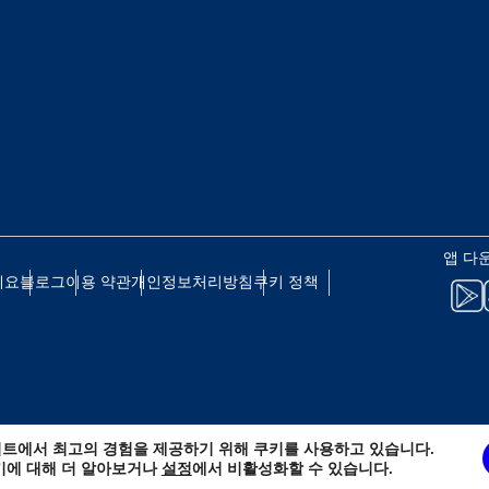
 - 일본 엔
EUR - 유로
 - 태국 바트
PHP - 필리핀 페소
 - 인도네시아 루피아
AUD - 호주 달러
앱 다
세요
블로그
이용 약관
개인정보처리방침
쿠키 정책
 - 캐나다 달러
GBP - 영국 파운드
D - 아랍에미리트 디르함
ILS - 이스라엘 신 셰켈
트에서 최고의 경험을 제공하기 위해 쿠키를 사용하고 있습니다.
 - 스위스 프랑
NZD - 뉴질랜드 달러
키에 대해 더 알아보거나
설정
에서 비활성화할 수 있습니다.