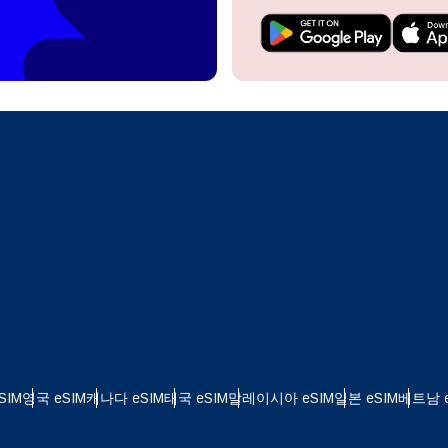
do I get my eSim?
계정을 계속 이용하거나 몇 초 만에 새로 만드세요.
 your eSIM, start by checking if your device supports eSIM
logy. Then, contact your mobile carrier to request an eSIM activ
ill provide you with a QR code or activation details that you ca
Apple
로 계속하기
er in your device settings. Once activated, you can enjoy the ben
한국어
M without needing a physical SIM card!
또는 이메일로 계속하기
통화 선택:
일
화 검색:
OTP 전송
 - 미국 달러
KRW - 대한민국 원
SIM
영국 eSIM
캐나다 eSIM
태국 eSIM
말레이시아 eSIM
일본 eSIM
베트남 e
 - 싱가포르 달러
TWD - 뉴 타이완 달러