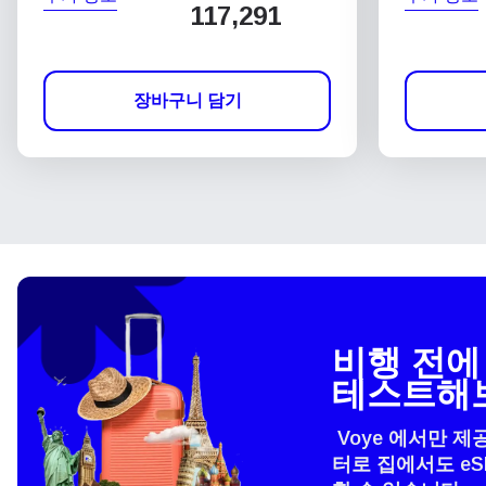
117,291
장바구니 담기
비행 전에 
테스트해
Voye 에서만 제
터로 집에서도 e
언어