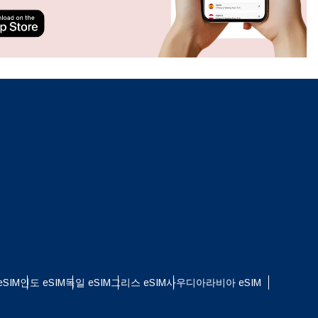
ation.
n scan
efits
팝업 닫기
SIM
인도 eSIM
독일 eSIM
그리스 eSIM
사우디아라비아 eSIM