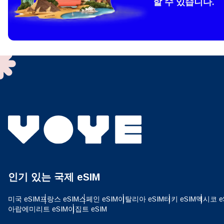
할 수 있습니다.
How 
To get
techno
They w
or ent
of eSI
결제
이메
결제통
인기 있는 국제 eSIM
USD
미국 eSIM
프랑스 eSIM
스페인 eSIM
이탈리아 eSIM
터키 eSIM
멕시코 e
아랍에미리트 eSIM
이집트 eSIM
SGD