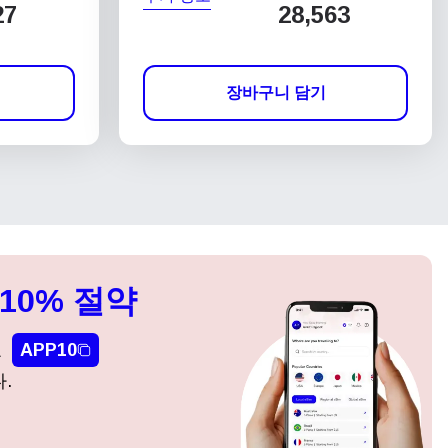
27
28,563
장바구니 담기
10% 절약
요
APP10
.
팝업 닫기
팝업 닫기