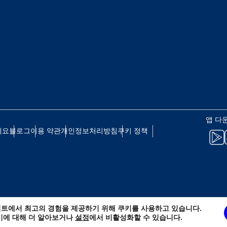
 - 일본 엔
EUR - 유로
 - 태국 바트
PHP - 필리핀 페소
 - 인도네시아 루피아
AUD - 호주 달러
앱 다
세요
블로그
이용 약관
개인정보처리방침
쿠키 정책
 - 캐나다 달러
GBP - 영국 파운드
D - 아랍에미리트 디르함
ILS - 이스라엘 신 셰켈
트에서 최고의 경험을 제공하기 위해 쿠키를 사용하고 있습니다.
 - 스위스 프랑
NZD - 뉴질랜드 달러
키에 대해 더 알아보거나
설정
에서 비활성화할 수 있습니다.