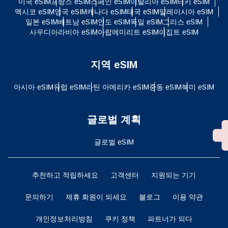
미국 eSIM
프랑스 eSIM
스페인 eSIM
이탈리아 eSIM
터키 eSIM
멕시코 eSIM
영국 eSIM
캐나다 eSIM
태국 eSIM
말레이시아 eSIM
일본 eSIM
베트남 eSIM
인도 eSIM
독일 eSIM
그리스 eSIM
사우디아라비아 eSIM
아랍에미리트 eSIM
이집트 eSIM
지역 eSIM
아시아 eSIM
유럽 ​​eSIM
라틴 아메리카 eSIM
중동 eSIM
북미 eSIM
글로벌 계획
글로벌 eSIM
추천하고 적립하세요
고객센터
지원되는 기기
문의하기
제휴 회원이 되세요
블로그
이용 약관
개인정보처리방침
쿠키 정책
파트너가 되다