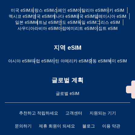
미국 eSIM
프랑스 eSIM
스페인 eSIM
이탈리아 eSIM
터키 eSIM
멕시코 eSIM
영국 eSIM
캐나다 eSIM
태국 eSIM
말레이시아 eSIM
일본 eSIM
베트남 eSIM
인도 eSIM
독일 eSIM
그리스 eSIM
사우디아라비아 eSIM
아랍에미리트 eSIM
이집트 eSIM
지역 eSIM
아시아 eSIM
유럽 ​​eSIM
라틴 아메리카 eSIM
중동 eSIM
북미 eSIM
글로벌 계획
글로벌 eSIM
추천하고 적립하세요
고객센터
지원되는 기기
문의하기
제휴 회원이 되세요
블로그
이용 약관