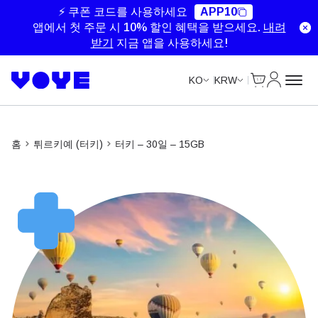
Unlimited Data
Unlimited Data
Unlimited Data
Unlimited Data
⚡ 쿠폰 코드를 사용하세요
APP10
앱에서 첫 주문 시 10% 할인 혜택을 받으세요.
내려
받기
지금 앱을 사용하세요!
Cart
내 계정
KO
KRW
홈
튀르키예 (터키)
터키 – 30일 – 15GB