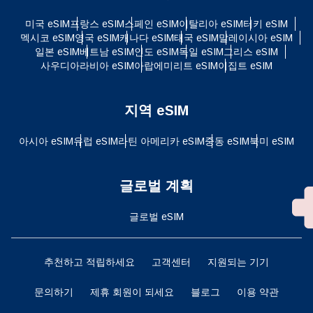
미국 eSIM
프랑스 eSIM
스페인 eSIM
이탈리아 eSIM
터키 eSIM
멕시코 eSIM
영국 eSIM
캐나다 eSIM
태국 eSIM
말레이시아 eSIM
일본 eSIM
베트남 eSIM
인도 eSIM
독일 eSIM
그리스 eSIM
사우디아라비아 eSIM
아랍에미리트 eSIM
이집트 eSIM
지역 eSIM
아시아 eSIM
유럽 ​​eSIM
라틴 아메리카 eSIM
중동 eSIM
북미 eSIM
글로벌 계획
글로벌 eSIM
추천하고 적립하세요
고객센터
지원되는 기기
문의하기
제휴 회원이 되세요
블로그
이용 약관