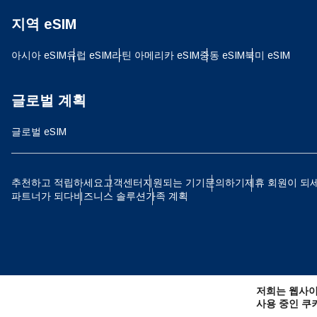
지역 eSIM
D
JPY
아시아 eSIM
유럽 ​​eSIM
라틴 아메리카 eSIM
중동 eSIM
북미 eSIM
ية
THB
글로벌 계획
글로벌 eSIM
IDR
P
추천하고 적립하세요
고객센터
지원되는 기기
문의하기
제휴 회원이 되
파트너가 되다
비즈니스 솔루션
가족 계획
CAD
ไ
AE
저희는 웹사이
CHF
사용 중인 쿠