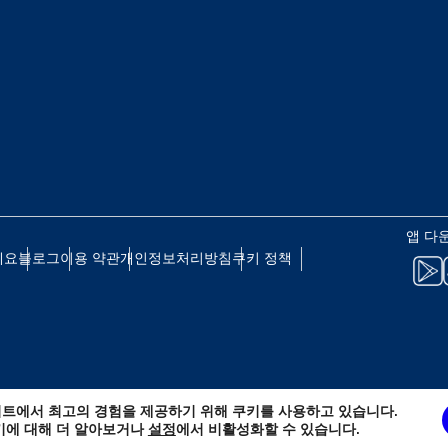
eutsch
Français
 - 일본 엔
EUR - 유로
עברית
العرب
 - 태국 바트
PHP - 필리핀 페소
日本語
한국어
 - 인도네시아 루피아
AUD - 호주 달러
앱 다
olski
Português
세요
블로그
이용 약관
개인정보처리방침
쿠키 정책
 - 캐나다 달러
GBP - 영국 파운드
ทย
Türkçe
D - 아랍에미리트 디르함
ILS - 이스라엘 신 셰켈
简体中文
繁體中文
트에서 최고의 경험을 제공하기 위해 쿠키를 사용하고 있습니다.
 - 스위스 프랑
NZD - 뉴질랜드 달러
키에 대해 더 알아보거나
설정
에서 비활성화할 수 있습니다.