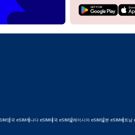
do I get my eSim?
계정을 계속 이용하거나 몇 초 만에 새로 만드세요.
 your eSIM, start by checking if your device supports eSIM
logy. Then, contact your mobile carrier to request an eSIM activ
ill provide you with a QR code or activation details that you ca
Apple
로 계속하기
er in your device settings. Once activated, you can enjoy the ben
M without needing a physical SIM card!
또는 이메일로 계속하기
통화 선택:
일
 선택:
화 검색:
OTP 전송
 - 미국 달러
KRW - 대한민국 원
SIM
영국 eSIM
캐나다 eSIM
태국 eSIM
말레이시아 eSIM
일본 eSIM
베트남 e
nglish
Español
 - 싱가포르 달러
TWD - 뉴 타이완 달러