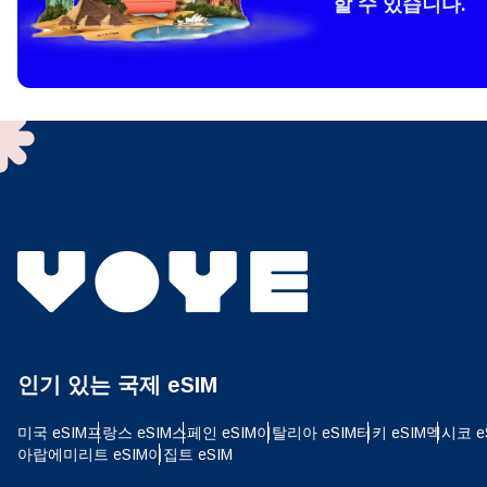
할 수 있습니다.
How 
To get
techno
They w
or ent
of eSI
결제
이메
언어
결제통
인기 있는 국제 eSIM
USD
미국 eSIM
프랑스 eSIM
스페인 eSIM
이탈리아 eSIM
터키 eSIM
멕시코 e
E
아랍에미리트 eSIM
이집트 eSIM
SGD