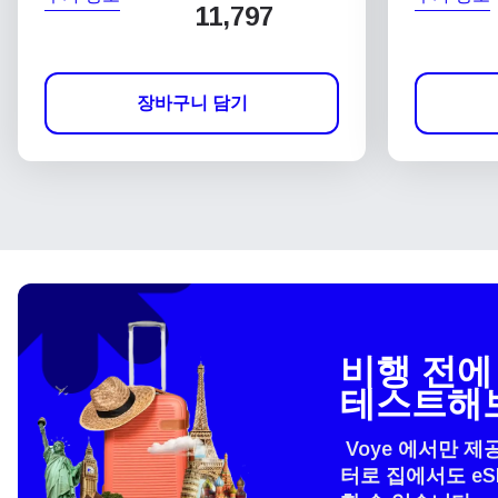
11,797
장바구니 담기
비행 전에 
테스트해
Voye 에서만 제
터로 집에서도 e