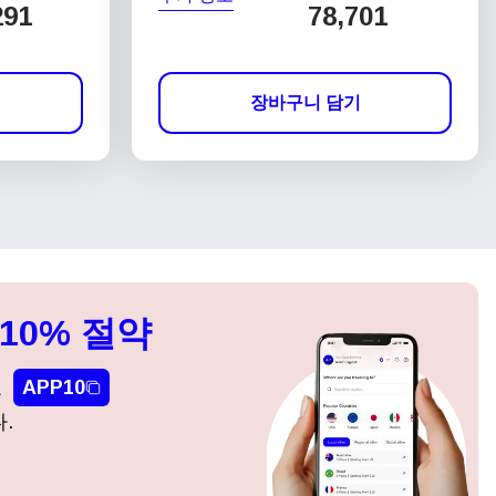
291
78,701
장바구니 담기
10% 절약
요
APP10
.
팝업 닫기