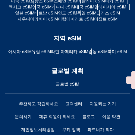
미국 eSIM
프랑스 eSIM
스페인 eSIM
이탈리아 eSIM
터키 eSIM
멕시코 eSIM
영국 eSIM
캐나다 eSIM
태국 eSIM
말레이시아 eSIM
일본 eSIM
베트남 eSIM
인도 eSIM
독일 eSIM
그리스 eSIM
사우디아라비아 eSIM
아랍에미리트 eSIM
이집트 eSIM
지역 eSIM
아시아 eSIM
유럽 ​​eSIM
라틴 아메리카 eSIM
중동 eSIM
북미 eSIM
글로벌 계획
글로벌 eSIM
추천하고 적립하세요
고객센터
지원되는 기기
문의하기
제휴 회원이 되세요
블로그
이용 약관
개인정보처리방침
쿠키 정책
파트너가 되다