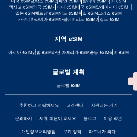
미국 eSIM
프랑스 eSIM
스페인 eSIM
이탈리아 eSIM
터키 eSIM
멕시코 eSIM
영국 eSIM
캐나다 eSIM
태국 eSIM
말레이시아 eSIM
일본 eSIM
베트남 eSIM
인도 eSIM
독일 eSIM
그리스 eSIM
사우디아라비아 eSIM
아랍에미리트 eSIM
이집트 eSIM
지역 eSIM
아시아 eSIM
유럽 ​​eSIM
라틴 아메리카 eSIM
중동 eSIM
북미 eSIM
글로벌 계획
글로벌 eSIM
추천하고 적립하세요
고객센터
지원되는 기기
문의하기
제휴 회원이 되세요
블로그
이용 약관
개인정보처리방침
쿠키 정책
파트너가 되다