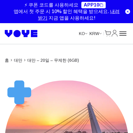
Unlimited Data
Unlimited Data
Unlimited Data
Unlimited Data
⚡ 쿠폰 코드를 사용하세요
APP10
앱에서 첫 주문 시 10% 할인 혜택을 받으세요.
내려
받기
지금 앱을 사용하세요!
Cart
내 계정
KO
KRW
홈
대만
대만 – 20일 – 무제한 (6GB)