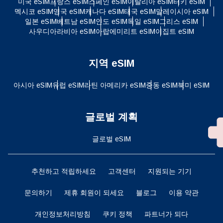
미국 eSIM
프랑스 eSIM
스페인 eSIM
이탈리아 eSIM
터키 eSIM
멕시코 eSIM
영국 eSIM
캐나다 eSIM
태국 eSIM
말레이시아 eSIM
일본 eSIM
베트남 eSIM
인도 eSIM
독일 eSIM
그리스 eSIM
사우디아라비아 eSIM
아랍에미리트 eSIM
이집트 eSIM
지역 eSIM
아시아 eSIM
유럽 ​​eSIM
라틴 아메리카 eSIM
중동 eSIM
북미 eSIM
글로벌 계획
글로벌 eSIM
추천하고 적립하세요
고객센터
지원되는 기기
문의하기
제휴 회원이 되세요
블로그
이용 약관
개인정보처리방침
쿠키 정책
파트너가 되다