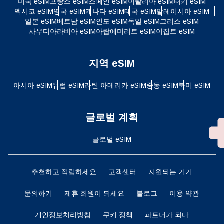
미국 eSIM
프랑스 eSIM
스페인 eSIM
이탈리아 eSIM
터키 eSIM
멕시코 eSIM
영국 eSIM
캐나다 eSIM
태국 eSIM
말레이시아 eSIM
일본 eSIM
베트남 eSIM
인도 eSIM
독일 eSIM
그리스 eSIM
사우디아라비아 eSIM
아랍에미리트 eSIM
이집트 eSIM
지역 eSIM
아시아 eSIM
유럽 ​​eSIM
라틴 아메리카 eSIM
중동 eSIM
북미 eSIM
글로벌 계획
글로벌 eSIM
추천하고 적립하세요
고객센터
지원되는 기기
문의하기
제휴 회원이 되세요
블로그
이용 약관
개인정보처리방침
쿠키 정책
파트너가 되다