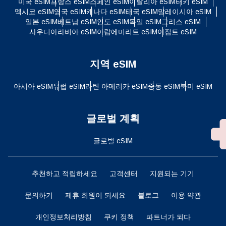
미국 eSIM
프랑스 eSIM
스페인 eSIM
이탈리아 eSIM
터키 eSIM
멕시코 eSIM
영국 eSIM
캐나다 eSIM
태국 eSIM
말레이시아 eSIM
일본 eSIM
베트남 eSIM
인도 eSIM
독일 eSIM
그리스 eSIM
사우디아라비아 eSIM
아랍에미리트 eSIM
이집트 eSIM
지역 eSIM
아시아 eSIM
유럽 ​​eSIM
라틴 아메리카 eSIM
중동 eSIM
북미 eSIM
글로벌 계획
글로벌 eSIM
추천하고 적립하세요
고객센터
지원되는 기기
문의하기
제휴 회원이 되세요
블로그
이용 약관
개인정보처리방침
쿠키 정책
파트너가 되다