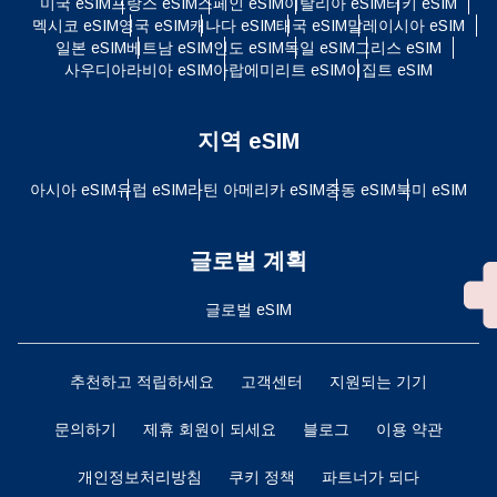
미국 eSIM
프랑스 eSIM
스페인 eSIM
이탈리아 eSIM
터키 eSIM
멕시코 eSIM
영국 eSIM
캐나다 eSIM
태국 eSIM
말레이시아 eSIM
일본 eSIM
베트남 eSIM
인도 eSIM
독일 eSIM
그리스 eSIM
사우디아라비아 eSIM
아랍에미리트 eSIM
이집트 eSIM
지역 eSIM
아시아 eSIM
유럽 ​​eSIM
라틴 아메리카 eSIM
중동 eSIM
북미 eSIM
글로벌 계획
글로벌 eSIM
추천하고 적립하세요
고객센터
지원되는 기기
문의하기
제휴 회원이 되세요
블로그
이용 약관
개인정보처리방침
쿠키 정책
파트너가 되다