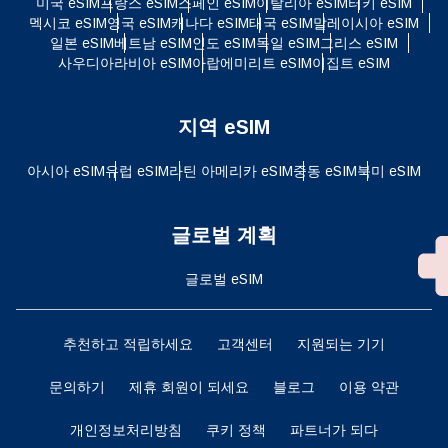
미국 eSIM
프랑스 eSIM
스페인 eSIM
이탈리아 eSIM
터키 eSIM
멕시코 eSIM
영국 eSIM
캐나다 eSIM
태국 eSIM
말레이시아 eSIM
일본 eSIM
베트남 eSIM
인도 eSIM
독일 eSIM
그리스 eSIM
사우디아라비아 eSIM
아랍에미리트 eSIM
이집트 eSIM
지역 eSIM
아시아 eSIM
유럽 ​​eSIM
라틴 아메리카 eSIM
중동 eSIM
북미 eSIM
글로벌 계획
글로벌 eSIM
추천하고 적립하세요
고객센터
지원되는 기기
문의하기
제휴 회원이 되세요
블로그
이용 약관
개인정보처리방침
쿠키 정책
파트너가 되다