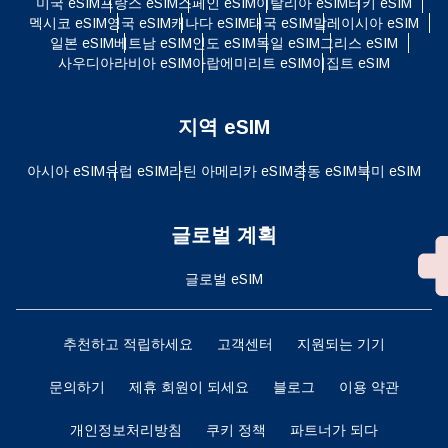
미국 eSIM
프랑스 eSIM
스페인 eSIM
이탈리아 eSIM
터키 eSIM
멕시코 eSIM
영국 eSIM
캐나다 eSIM
태국 eSIM
말레이시아 eSIM
일본 eSIM
베트남 eSIM
인도 eSIM
독일 eSIM
그리스 eSIM
사우디아라비아 eSIM
아랍에미리트 eSIM
이집트 eSIM
지역 eSIM
아시아 eSIM
유럽 ​​eSIM
라틴 아메리카 eSIM
중동 eSIM
북미 eSIM
글로벌 계획
글로벌 eSIM
추천하고 적립하세요
고객센터
지원되는 기기
문의하기
제휴 회원이 되세요
블로그
이용 약관
개인정보처리방침
쿠키 정책
파트너가 되다