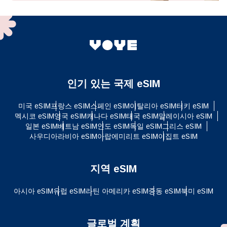
인기 있는 국제 eSIM
미국 eSIM
프랑스 eSIM
스페인 eSIM
이탈리아 eSIM
터키 eSIM
멕시코 eSIM
영국 eSIM
캐나다 eSIM
태국 eSIM
말레이시아 eSIM
일본 eSIM
베트남 eSIM
인도 eSIM
독일 eSIM
그리스 eSIM
사우디아라비아 eSIM
아랍에미리트 eSIM
이집트 eSIM
지역 eSIM
아시아 eSIM
유럽 ​​eSIM
라틴 아메리카 eSIM
중동 eSIM
북미 eSIM
글로벌 계획