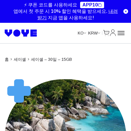
⚡ 쿠폰 코드를 사용하세요
APP10
앱에서 첫 주문 시 10% 할인 혜택을 받으세요.
내려
받기
지금 앱을 사용하세요!
Cart
내 계정
KO
KRW
홈
세이셸
세이셸 – 30일 – 15GB