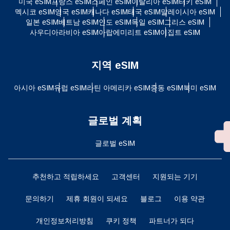
미국 eSIM
프랑스 eSIM
스페인 eSIM
이탈리아 eSIM
터키 eSIM
멕시코 eSIM
영국 eSIM
캐나다 eSIM
태국 eSIM
말레이시아 eSIM
일본 eSIM
베트남 eSIM
인도 eSIM
독일 eSIM
그리스 eSIM
사우디아라비아 eSIM
아랍에미리트 eSIM
이집트 eSIM
지역 eSIM
아시아 eSIM
유럽 ​​eSIM
라틴 아메리카 eSIM
중동 eSIM
북미 eSIM
글로벌 계획
글로벌 eSIM
추천하고 적립하세요
고객센터
지원되는 기기
문의하기
제휴 회원이 되세요
블로그
이용 약관
개인정보처리방침
쿠키 정책
파트너가 되다