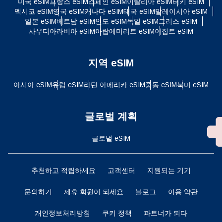
미국 eSIM
프랑스 eSIM
스페인 eSIM
이탈리아 eSIM
터키 eSIM
멕시코 eSIM
영국 eSIM
캐나다 eSIM
태국 eSIM
말레이시아 eSIM
일본 eSIM
베트남 eSIM
인도 eSIM
독일 eSIM
그리스 eSIM
사우디아라비아 eSIM
아랍에미리트 eSIM
이집트 eSIM
지역 eSIM
아시아 eSIM
유럽 ​​eSIM
라틴 아메리카 eSIM
중동 eSIM
북미 eSIM
글로벌 계획
글로벌 eSIM
추천하고 적립하세요
고객센터
지원되는 기기
문의하기
제휴 회원이 되세요
블로그
이용 약관
개인정보처리방침
쿠키 정책
파트너가 되다