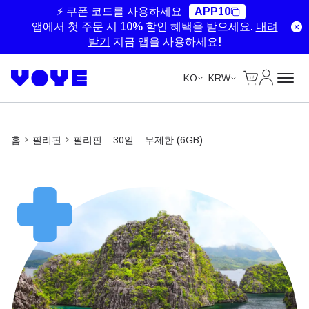
Unlimited Data
Unlimited Data
Unlimited Data
⚡ 쿠폰 코드를 사용하세요
APP10
앱에서 첫 주문 시 10% 할인 혜택을 받으세요.
내려
받기
지금 앱을 사용하세요!
Cart
내 계정
KO
KRW
홈
필리핀
필리핀 – 30일 – 무제한 (6GB)