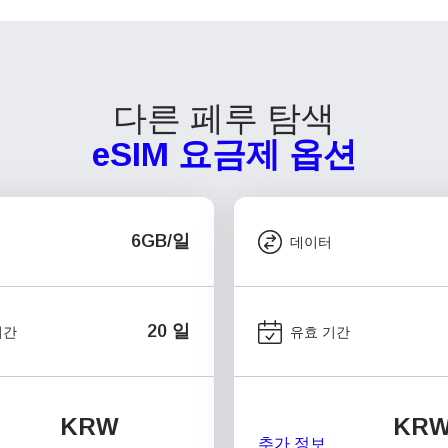
다른 페루 탐색
eSIM 요금제 옵션
6GB/일
데이터
20 일
기간
유효 기간
KRW
KR
추가 정보