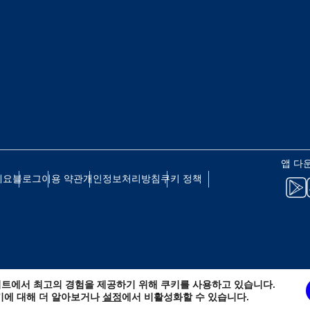
 - 일본 엔
EUR - 유로
 - 태국 바트
PHP - 필리핀 페소
 - 인도네시아 루피아
AUD - 호주 달러
앱 다
세요
블로그
이용 약관
개인정보처리방침
쿠키 정책
 - 캐나다 달러
GBP - 영국 파운드
D - 아랍에미리트 디르함
ILS - 이스라엘 신 셰켈
트에서 최고의 경험을 제공하기 위해 쿠키를 사용하고 있습니다.
 - 스위스 프랑
NZD - 뉴질랜드 달러
키에 대해 더 알아보거나
설정
에서 비활성화할 수 있습니다.