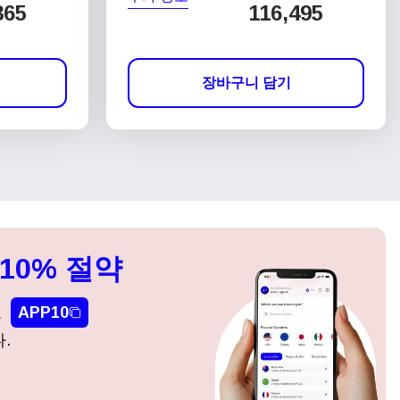
365
116,495
장바구니 담기
10% 절약
요
APP10
.
팝업 닫기
팝업 닫기