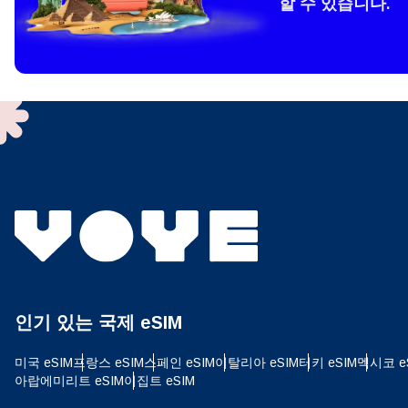
할 수 있습니다.
How 
To get
techno
They w
or ent
of eSI
결제
이메
결제통
인기 있는 국제 eSIM
USD
미국 eSIM
프랑스 eSIM
스페인 eSIM
이탈리아 eSIM
터키 eSIM
멕시코 e
아랍에미리트 eSIM
이집트 eSIM
SGD