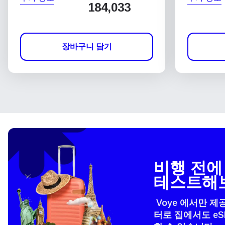
184,033
장바구니 담기
비행 전에 
테스트해
Voye 에서만 제
터로 집에서도 e
언어