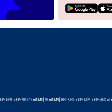
do I get my eSim?
계정을 계속 이용하거나 몇 초 만에 새로 만드세요.
 your eSIM, start by checking if your device supports eSIM
logy. Then, contact your mobile carrier to request an eSIM activ
ill provide you with a QR code or activation details that you ca
Apple
로 계속하기
er in your device settings. Once activated, you can enjoy the ben
한국어
M without needing a physical SIM card!
또는 이메일로 계속하기
통화 선택:
일
화 검색:
OTP 전송
 - 미국 달러
KRW - 대한민국 원
SIM
영국 eSIM
캐나다 eSIM
태국 eSIM
말레이시아 eSIM
일본 eSIM
베트남 e
 - 싱가포르 달러
TWD - 뉴 타이완 달러